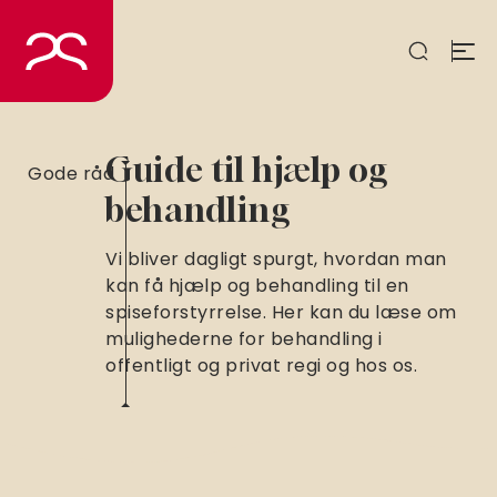
Spring
til
indhold
Guide til hjælp og
Gode råd
behandling
Vi bliver dagligt spurgt, hvordan man
kan få hjælp og behandling til en
spiseforstyrrelse. Her kan du læse om
mulighederne for behandling i
offentligt og privat regi og hos os.