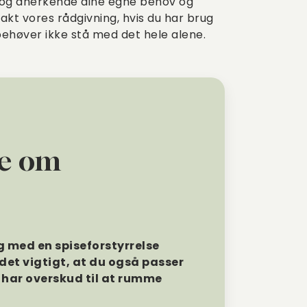
v og anerkende dine egne behov og
takt vores rådgivning, hvis du har brug
 behøver ikke stå med det hele alene.
de om
g med en spiseforstyrrelse
r det vigtigt, at du også passer
 I har overskud til at rumme