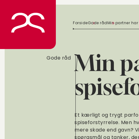
Spring
til
indhold
Forside
Gode råd
Min partner har 
Min pa
Gode råd
spisef
Et kærligt og trygt par
spiseforstyrrelse. Men 
mere skade end gavn? Vi
spørgsmål og tanker, der