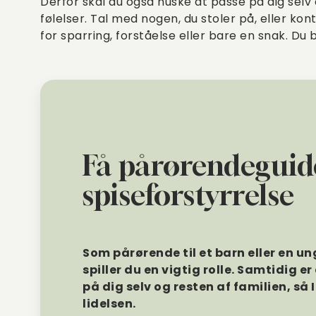
Derfor skal du også huske at passe på dig sel
følelser. Tal med nogen, du stoler på, eller kon
for sparring, forståelse eller bare en snak. Du
Få pårørendegui
spiseforstyrrelse
Som pårørende til et barn eller en un
spiller du en vigtig rolle. Samtidig e
på dig selv og resten af familien, så
lidelsen.