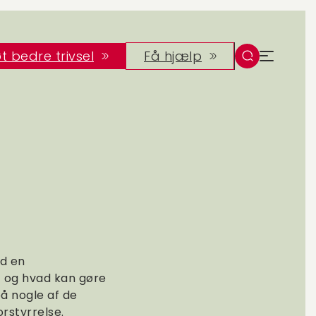
t bedre trivsel
Få hjælp
ed en
– og hvad kan gøre
å nogle af de
rstyrrelse.