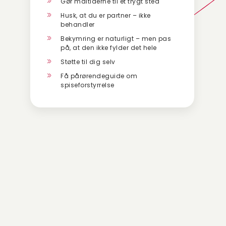
Gør måltiderne til et trygt sted
Husk, at du er partner – ikke
behandler
Bekymring er naturligt – men pas
på, at den ikke fylder det hele
Støtte til dig selv
Få pårørendeguide om
spiseforstyrrelse