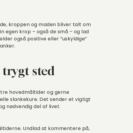
åde, kroppen og maden bliver talt om
n egen krop – også de små – og lad
er også positive eller “uskyldige”
tanker.
 trygt sted
d tre hovedmåltider og gerne
lle slankekure. Det sender et vigtigt
 og nødvendig del af livet.
ltiderne. Undlad at kommentere på,