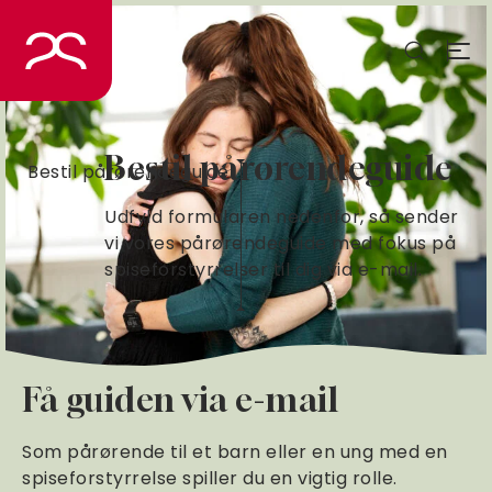
Spring
til
indhold
Bestil pårørendeguide
Bestil pårørendeguide
Udfyld formularen nedenfor, så sender
vi vores pårørendeguide med fokus på
spiseforstyrrelser til dig via e-mail.
Få guiden via e-mail
Som pårørende til et barn eller en ung med en
spiseforstyrrelse spiller du en vigtig rolle.