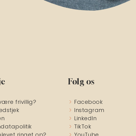
je
Følg os
være frivillig?
Facebook
edstjek
Instagram
en
LinkedIn
datapolitik
TikTok
blevet ringet op?
YouTube