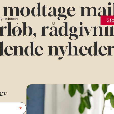
u modtage mai
 nyhedsbrev
Stø
rløb, rådgivni
ende nyheder