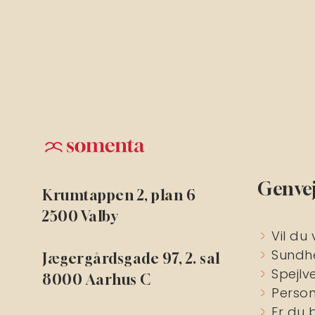
Genve
Krumtappen 2, plan 6
2500 Valby
Vil du 
Sundh
Jægergårdsgade 97, 2. sal
Spejlv
8000 Aarhus C
Person
Er du 