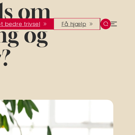
ls om
t bedre trivsel
Få hjælp
ng og
?