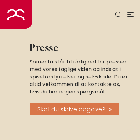
Spring
til
indhold
Presse
Somenta står til rådighed for pressen
med vores faglige viden og indsigt i
spiseforstyrrelser og selvskade. Du er
altid velkommen til at kontakte os,
hvis du har nogen spørgsmål.
Skal du skrive opgave?