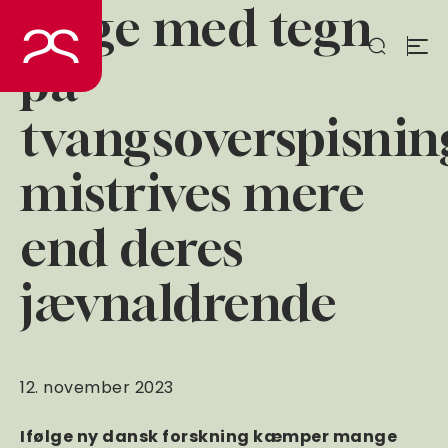
Unge med tegn
Spring
til
indhold
på
tvangsoverspisnin
mistrives mere
end deres
jævnaldrende
12. november 2023
Ifølge ny dansk forskning kæmper mange