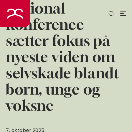
National
Spring
til
indhold
konference
sætter fokus på
nyeste viden om
selvskade blandt
børn, unge og
voksne
7. oktober 2025