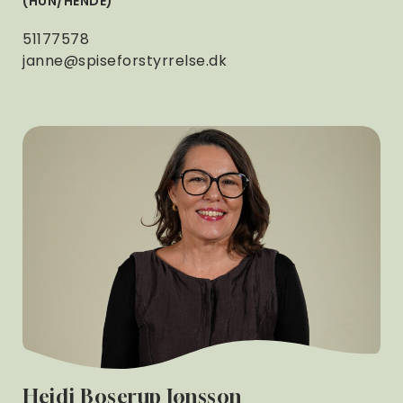
HUN/HENDE
51177578
janne@spiseforstyrrelse.dk
Heidi Boserup Jønsson