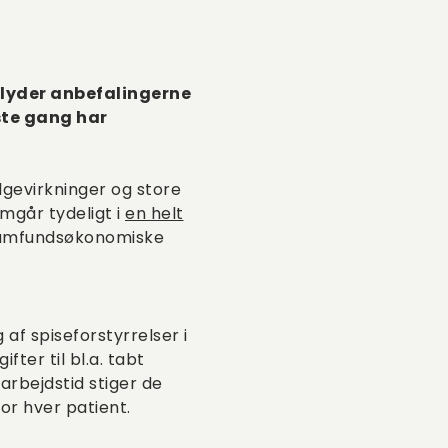
 lyder anbefalingerne
rste gang har
lgevirkninger og store
mgår tydeligt i
en helt
samfundsøkonomiske
af spiseforstyrrelser i
ter til bl.a. tabt
arbejdstid stiger de
for hver patient.