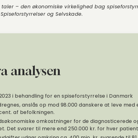
 taler – den økonomiske virkelighed bag spiseforstyrr
 Spiseforstyrrelser og Selvskade.
ra analysen
 2023 i behandling for en spiseforstyrrelse i Danmark
regnes, anslås op mod 98.000 danskere at leve med en
ocent. af befolkningen.
søkonomiske omkostninger for de diagnosticerede o
ret. Det svarer til mere end 250.000 kr. for hver patien
dgifter udgør omkring ca. 400 mio. kr. svarende til 81.