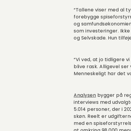
“Tallene viser med al t
forebygge spiseforstyrre
og samfundsøkonomien e
som investeringer. Ikke
og Selvskade. Hun tilføje
“Vi ved, at jo tidliger
blive rask. Alligevel se
Menneskeligt har det v
Analysen
bygger på regi
interviews med udvalgte
5.014 personer, der i 20
skøn. Reelt er udgiftern
med en spiseforstyrrels
at omkring 98.000 menn