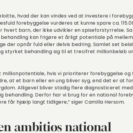
oitte, hvad der kan vindes ved at investere i forebygge
sfuld forebyggelse vurderes at kunne spare ca. 115.00
or hvert barn, der ikke udvikler en spiseforstyrrelse. S
behandling kan frigøre et årligt potentiale på mellem 2
 der opnår fuld eller delvis bedring. Samlet set belø
 styrket behandling sig til et trecifret millionbeløb o
 millionpotentiale, hvis vi prioriterer forebyggelse og t
ndre, at et barn eller en ung bliver syg, end det er at f
gdom. Alligevel bliver stadig flere diagnosticeret med
ig behandling. Derfor har vi brug for en national foreb
ere får hjælp langt tidligere,” siger Camilla Hersom.
en ambitiøs national