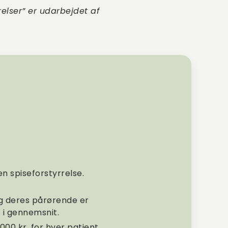
elser” er udarbejdet af
 spiseforstyrrelse.
g deres pårørende er
t i gennemsnit.
000 kr. for hver patient