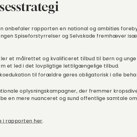
sesstrategi
n anbefaler rapporten en national og ambitiøs foreb
ngen Spiseforstyrrelser og Selvskade fremhæver især 
er et målrettet og kvalificeret tilbud til børn og un
m et led i det lovpligtige lettilgængelige tilbud.
koedukation til forældre gøres obligatorisk i alle beha
ionale oplysningskampagner, der fremmer kropsdiver
abe en mere nuanceret og sund offentlige samtale om 
e i rapporten her
.