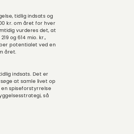
lse, tidlig indsats og
0 kr. om året for hver
amtidig vurderes det, at
19 og 614 mio. kr.,
ber potentialet ved en
m året.
idlig indsats. Det er
orsøge at samle livet op
 en spiseforstyrrelse
yggelsesstrategi, så