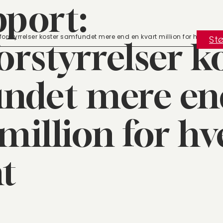
pport:
forstyrrelser koster samfundet mere end en kvart million for hver pati
Stø
orstyrrelser k
ndet mere en
million for hv
nt