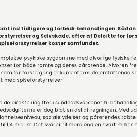
sæt ind tidligere og forbedr behandlingen. Sådan
rstyrrelser og Selvskade, efter at Deloitte for fø
piseforstyrrelser koster samfundet.
komplekse psykiske sygdomme med alvorlige fysiske fø
ser for både ramte og deres pårørende. Alvoren fre
, som for første gang dokumenterer de omfattende 
 med spiseforstyrrelser.
e de direkte udgifter i sundhedsvæsenet til behandling 
dsudgifterne er dog blot én del af regningen. Med udgif
annelsesniveau, sociale ydelser og pårørendes tabte 
il 1,4 mia. kr. Det svarer til mere end en kvart million 