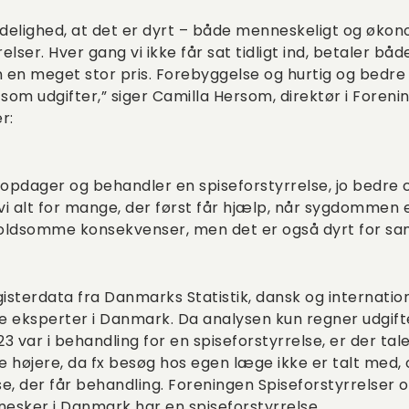
ydelighed, at det er dyrt – både menneskeligt og økon
lser. Hver gang vi ikke får sat tidligt ind, betaler båd
n meget stor pris. Forebyggelse og hurtig og bedre 
 som udgifter,” siger Camilla Hersom, direktør i Foreni
r:
e vi opdager og behandler en spiseforstyrrelse, jo bedr
r vi alt for mange, der først får hjælp, når sygdommen e
oldsomme konsekvenser, men det er også dyrt for sa
sterdata fra Danmarks Statistik, dansk og internation
 eksperter i Danmark. Da analysen kun regner udgifter
23 var i behandling for en spiseforstyrrelse, er der ta
e højere, da fx besøg hos egen læge ikke er talt med, o
e, der får behandling. Foreningen Spiseforstyrrelser 
esker i Danmark har en spiseforstyrrelse.