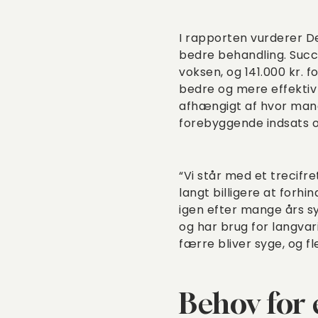
I rapporten vurderer Del
bedre behandling. Succe
voksen, og 141.000 kr. f
bedre og mere effektiv 
afhængigt af hvor mange
forebyggende indsats og
“Vi står med et trecifret
langt billigere at forhi
igen efter mange års sy
og har brug for langvar
færre bliver syge, og fl
Behov for 