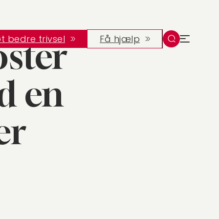
ent
t bedre trivsel
Få hjælp
oster
d en
er