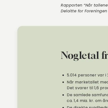
Rapporten “Når tallene
Deloitte for Foreningen
Nøgletal f
5.014 personer var i
Når mørketallet med
Det svarer til 1,6 pr
De samlede samfund
ca. 1,4 mia. kr. om å
De direkte sundhedsu