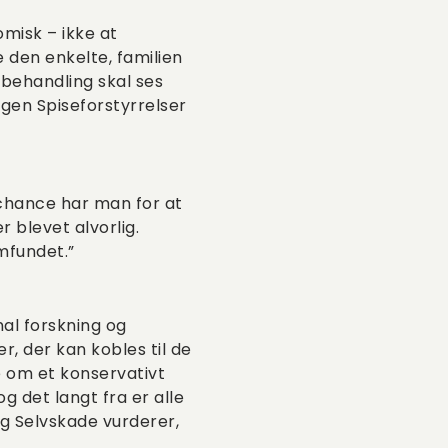
omisk – ikke at
e den enkelte, familien
behandling skal ses
ngen Spiseforstyrrelser
e chance har man for at
r blevet alvorlig.
mfundet.”
al forskning og
, der kan kobles til de
le om et konservativt
g det langt fra er alle
og Selvskade vurderer,