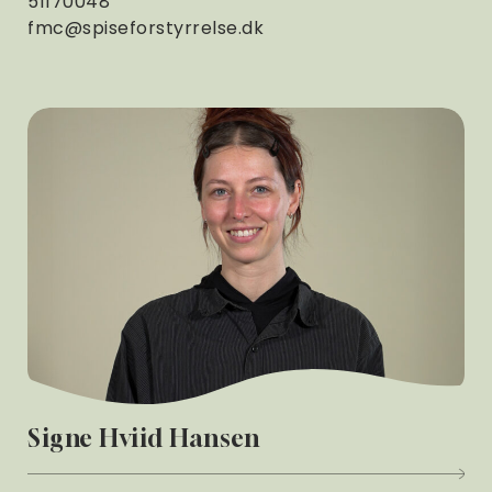
51170048
fmc@spiseforstyrrelse.dk
Signe Hviid Hansen