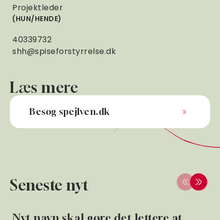
Projektleder
HUN/HENDE
40339732
shh@spiseforstyrrelse.dk
Læs mere
Besøg spejlven.dk
Seneste nyt
Nyt navn skal gøre det lettere at