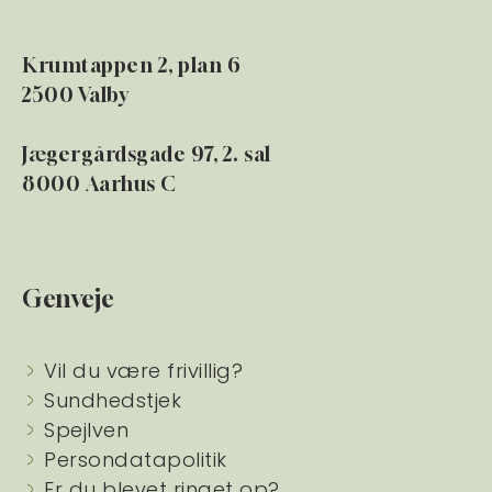
Krumtappen 2, plan 6
2500 Valby
Jægergårdsgade 97, 2. sal
8000 Aarhus C
Genveje
Vil du være frivillig?
Sundhedstjek
Spejlven
Persondatapolitik
Er du blevet ringet op?