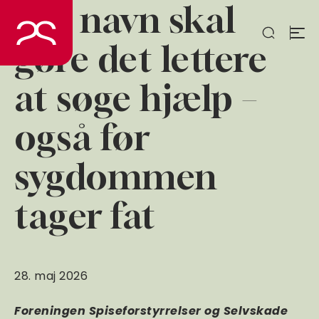
Nyt navn skal
Spring
til
indhold
gøre det lettere
at søge hjælp –
også før
sygdommen
tager fat
28. maj 2026
Foreningen Spiseforstyrrelser og Selvskade