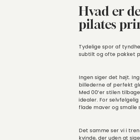
Hvad er de
pilates pri
Tydelige spor af tyndhed
subtilt og ofte pakket
Ingen siger det højt. In
billederne af perfekt g
Med 00’er stilen tilbag
idealer. For selvfølgel
flade maver og smalle s
Det samme ser vi i trend
kvinde, der uden at sig