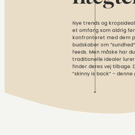
Nye trends og kropsideal
et omfang som aldrig før.
konfronteret med dem på
budskaber om ”sundhed” 
feeds. Men måske har du 
traditionelle idealer lur
finder deres vej tilbage
”skinny is back” – denn