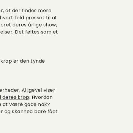
or, at der findes mere
vert fald presset til at
ecret deres årlige show,
elser. Det føltes som et
e krop er den tynde
kkerheder.
Alligevel viser
d deres krop
. Hvordan
e at være gode nok?
aler og skønhed bare fået