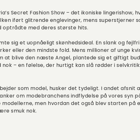
ria’s Secret Fashion Show – det ikoniske lingerishow, 
en iført glitrende englevinger, mens superstjerner s
optrådte med deres største hits.
 sig et uopnåeligt skønhedsideal. En slank og fejlfr
r eller den mindste fold. Mens millioner af unge kvind
 blive den næste Angel, plantede sig et giftigt buds
 nok – en følelse, der hurtigt kan slå rødder i selvkriti
arbejder som model, husker det tydeligt. I andet afsnit
tanker om modebranchens indflydelse på vores syn p
e modellerne, men hvordan det også blev starten på e
være smuk nok.