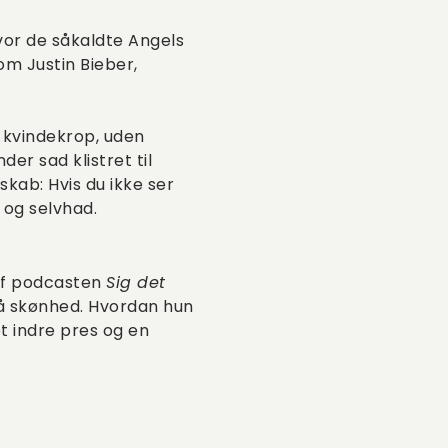
hvor de såkaldte Angels
om Justin Bieber,
i kvindekrop, uden
er sad klistret til
kab: Hvis du ikke ser
k og selvhad.
 af podcasten
Sig det
å skønhed. Hvordan hun
t indre pres og en