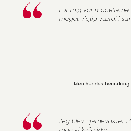
For mig var modellerne li
meget vigtig værdi i s
Men hendes beundring 
Jeg blev hjernevasket til 
man virkelig ikke.