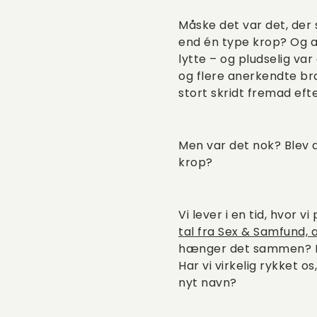
Måske det var det, der 
end én type krop? Og at 
lytte – og pludselig var
og flere anerkendte bra
stort skridt fremad eft
Men var det nok? Blev d
krop?
Vi lever i en tid, hvor 
tal fra Sex & Samfund, 
hænger det sammen? Hv
Har vi virkelig rykket o
nyt navn?