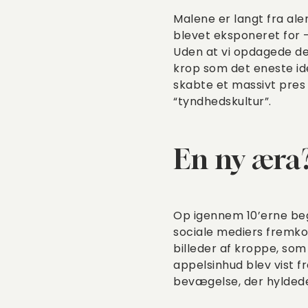
Malene er langt fra al
blevet eksponeret for 
Uden at vi opdagede det
krop som det eneste ide
skabte et massivt pres 
“tyndhedskultur”.
En ny æra
Op igennem 10’erne begy
sociale mediers fremko
billeder af kroppe, som
appelsinhud blev vist 
bevægelse, der hylded