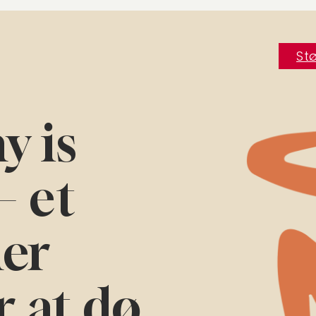
Stø
y is
– et
der
 at dø