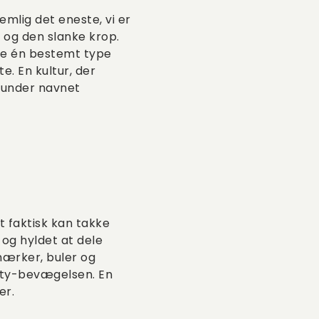
mlig det eneste, vi er
 og den slanke krop.
ede én bestemt type
. En kultur, der
k under navnet
t faktisk kan takke
og hyldet at dele
kmærker, buler og
vity-bevægelsen. En
er.