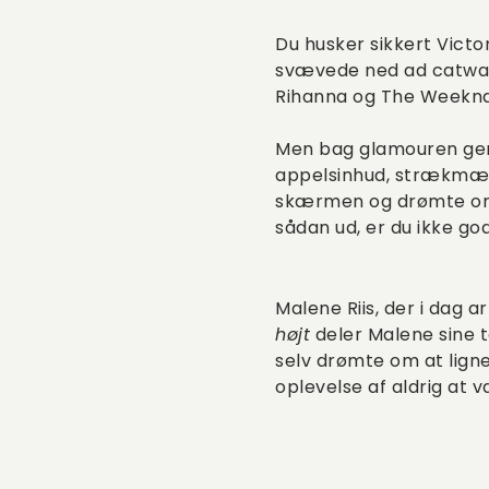
Du husker sikkert Victo
svævede ned ad catwalk
Rihanna og The Weeknd 
Men bag glamouren gemte
appelsinhud, strækmærke
skærmen og drømte om at
sådan ud, er du ikke god
Malene Riis, der i dag 
højt
deler Malene sine 
selv drømte om at lign
oplevelse af aldrig at 