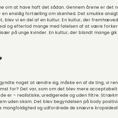
ene om at have haft det sådan. Gennem årene er det ne
– en ensidig fortælling om skønhed. Det smukke ansigt
, blev vi en del af en kultur. En kultur, der fremhæv
al og efterlod mange med følelsen af at være forkerte
især på unge kvinder. En kultur, der blandt mange gi
?
ndte noget at ændre sig, måske en af de ting, vi ren
mst for? Det var, som om det blev mere acceptabelt 
 de er – realistiske, uredigerede og uden filtre. Stræ
frem uden skam. Det blev begyndelsen på body positi
e mangfoldighed og udfordrede de snævre kropsideal