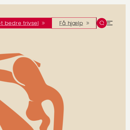
t bedre trivsel
Få hjælp