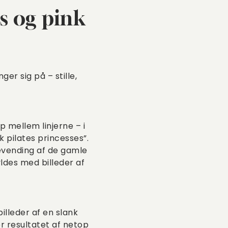
ls og pink
er sig på – stille,
p mellem linjerne – i
 pilates princesses”.
gevending af de gamle
yldes med billeder af
illeder af en slank
er resultatet af netop