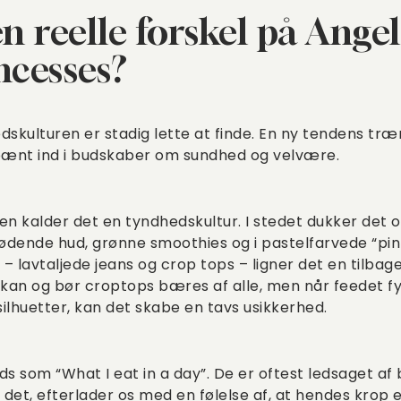
n reelle forskel på Ange
ncesses?
skulturen er stadig lette at finde. En ny tendens træng
 pænt ind i budskaber om sundhed og velvære.
gen kalder det en tyndhedskultur. I stedet dukker det o
lødende hud, grønne smoothies og i pastelfarvede “pink
e – lavtaljede jeans og crop tops – ligner det en tilba
ig kan og bør croptops bæres af alle, men når feedet f
ilhuetter, kan det skabe en tavs usikkerhed.
s som “What I eat in a day”. De er oftest ledsaget af b
e det, efterlader os med en følelse af, at hendes krop 