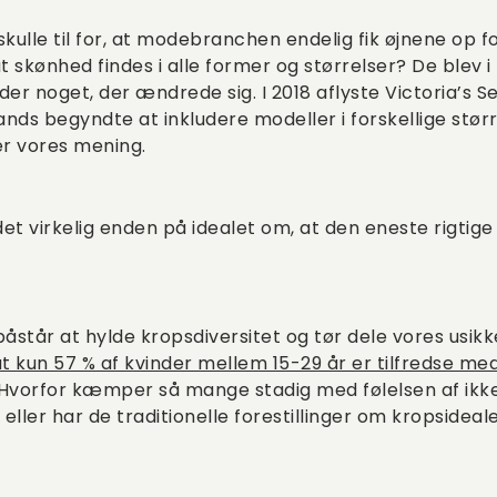
skulle til for, at modebranchen endelig fik øjnene op f
skønhed findes i alle former og størrelser? De blev i h
 der noget, der ændrede sig. I 2018 aflyste Victoria’s S
nds begyndte at inkludere modeller i forskellige størr
er vores mening.
et virkelig enden på idealet om, at den eneste rigtig
vi påstår at hylde kropsdiversitet og tør dele vores usi
at kun 57 % af kvinder mellem 15-29 år er tilfredse me
orfor kæmper så mange stadig med følelsen af ikk
s, eller har de traditionelle forestillinger om kropside