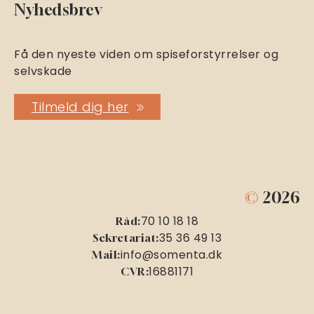
Nyhedsbrev
Få den nyeste viden om spiseforstyrrelser og
selvskade
Tilmeld dig her
©
2026
70 10 18 18
Råd:
35 36 49 13
Sekretariat:
info@somenta.dk
Mail:
16881171
CVR: