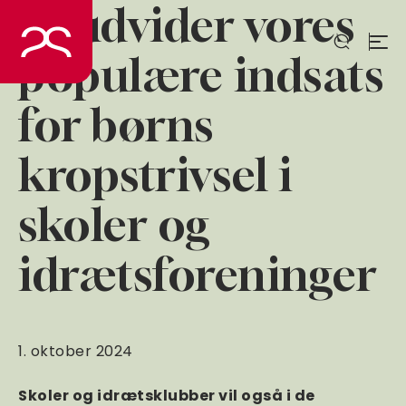
Vi udvider vores
Spring
til
indhold
populære indsats
for børns
kropstrivsel i
skoler og
idrætsforeninger
1. oktober 2024
Skoler og idrætsklubber vil også i de