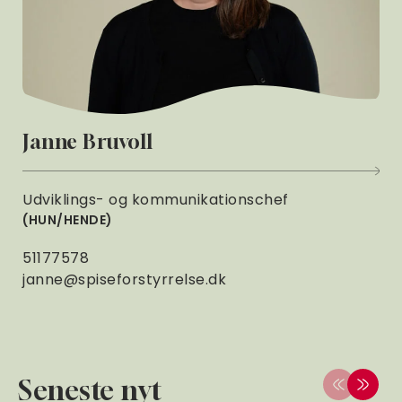
Janne Bruvoll
Udviklings- og kommunikationschef
HUN/HENDE
51177578
janne@spiseforstyrrelse.dk
Seneste nyt