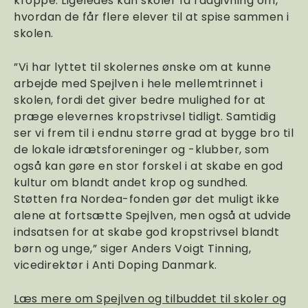
kroppe. Ligeledes kan skoler få rådgivning om,
hvordan de får flere elever til at spise sammen i
skolen.
”Vi har lyttet til skolernes ønske om at kunne
arbejde med Spejlven i hele mellemtrinnet i
skolen, fordi det giver bedre mulighed for at
præge elevernes kropstrivsel tidligt. Samtidig
ser vi frem til i endnu større grad at bygge bro til
de lokale idrætsforeninger og -klubber, som
også kan gøre en stor forskel i at skabe en god
kultur om blandt andet krop og sundhed.
Støtten fra Nordea-fonden gør det muligt ikke
alene at fortsætte Spejlven, men også at udvide
indsatsen for at skabe god kropstrivsel blandt
børn og unge,” siger Anders Voigt Tinning,
vicedirektør i Anti Doping Danmark.
Læs mere om Spejlven og tilbuddet til skoler og