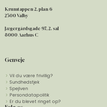
Krumtappen 2, plan 6
2500 Valby
Jægergårdsgade 97, 2. sal
8000 Aarhus C
Genveje
Vil du være frivillig?
Sundhedstjek
Spejlven
Persondatapolitik
Er du blevet ringet op?