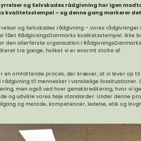
tyrrelser og Selvskades rådgivning har igen modt
kvalitetsstempel – og denne gang markerer det e
relser og Selvskades rådgivning – vores rådgivninger
r fået RådgivningsDanmarks kvalitetsstempel. Ikke ba
er den allerførste organisation i RådgivningsDanmarks
teret tre gange, hvilket vi er enormt stolte af.
r en omfattende proces, der kræver, at vi lever op ti
i rådgivning til mennesker i vanskelige livssituationer.
ering, men også ved hver genakkreditering, hvor vi ig
olde og udvikle vores høje standarder. Under denne pr
 tilgang og metode, kompetencer, ledelse, etik og lovgi