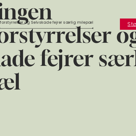
ingen
orstyrrelser og Selvskade fejrer særlig milepæl
Stø
orstyrrelser o
ade fejrer sær
æl