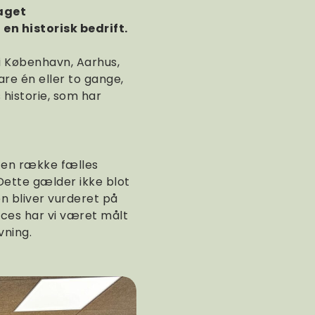
aget
n historisk bedrift.
 i København, Aarhus,
re én eller to gange,
 historie, som har
l en række fælles
 Dette gælder ikke blot
en bliver vurderet på
oces har vi været målt
vning.