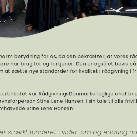
norm betydning for os, da den bekræfter, at vores råd
gere har brug for og fortjener. Den er også et bevis 
m at sætte nye standarder for kvalitet i rådgivning i f
ertifikatet var RådgivningsDanmarks faglige chef Lin
orperson Stine Lene Hansen. I sin tale til alle frivi
mhævede Stine Lene Hansen:
 er stærkt funderet i viden om og erfaring 