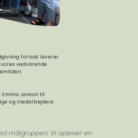
givning fortsat leverer
på vores vedvarende
remtiden.
e Emma Jønson til
llige og medarbejdere
med målgruppen. Vi oplever en