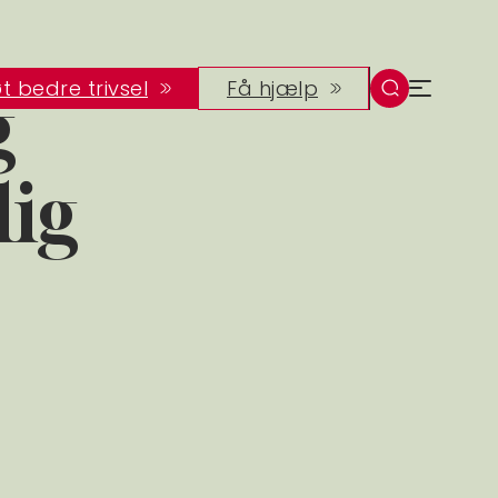
t bedre trivsel
Få hjælp
g
lig