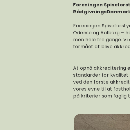
Foreningen Spisefors
RådgivningsDanmarks 
Foreningen Spiseforstyr
Odense og Aalborg – ha
men hele tre gange. Vi 
formået at blive akkredi
At opnå akkreditering e
standarder for kvalitet 
ved den første akkredit
vores evne til at fasth
på kriterier som faglig