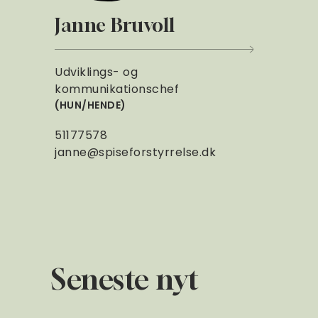
Janne Bruvoll
Udviklings- og
kommunikationschef
HUN/HENDE
51177578
janne@spiseforstyrrelse.dk
Seneste nyt