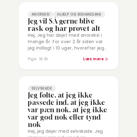
ANOREKSI
HJÆLP OG BEHANDLING
Jeg vil SÅ gerne blive
rask og har prøvet alt
Hej, Jeg har døjet med anoreksi i
mange år. For over 2 år siden var
jeg indlagt i 10 uger, hvorefter jeg
fortsatte i noget ugentlig
Pige · 16 år
Læs mere
behandling, men…
SELVSKADE
Jeg følte, at jeg ikke
passede ind, at jeg ikke
var pæn nok, at jeg ikke
var god nok eller tynd
nok
Hej, jeg døjer med selvskade. Jeg