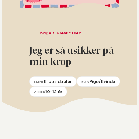
Tilbage til
Brevkassen
Jeg er så usikker på
min krop
Kropsidealer
Pige/Kvinde
EMNE
KØN
10-13 år
ALDER