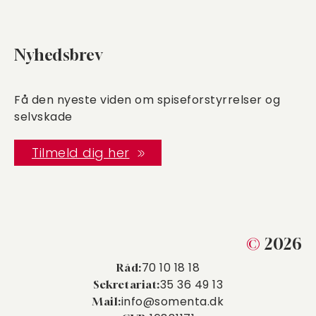
Nyhedsbrev
Få den nyeste viden om spiseforstyrrelser og
selvskade
Tilmeld dig her
©
2026
70 10 18 18
Råd:
35 36 49 13
Sekretariat:
info@somenta.dk
Mail: