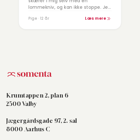
skærer i mig selv med en
lommekniv, og kan ikke stoppe. Jeg
vil gerne kunne dække dem eller få
Pige · 12 år
Læs mere
dem til at…
Krumtappen 2, plan 6
2500 Valby
Jægergårdsgade 97, 2. sal
8000 Aarhus C