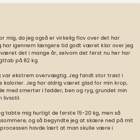
 mig, da jeg også er virkelig flov over det har
 har igennem længere tid godt været klar over jeg
r været det i mange år, selvom det først nu her har
gttab på 82 kg.
g var ekstrem overvægtig. Jeg fandt stor trøst i
alorier. Jeg har aldrig været glad for min krop,
de med smerter i fødder, ben og ryg, grundet min
livsstil.
Jeg tabte mig hurtigt de første 15-20 kg, men så
angsommere, og så begyndte jeg at skære ned på mit
m processen havde lært at man skulle være i