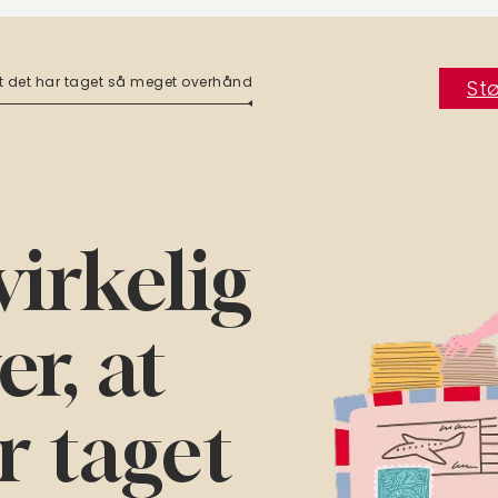
, at det har taget så meget overhånd
Stø
virkelig
er, at
r taget