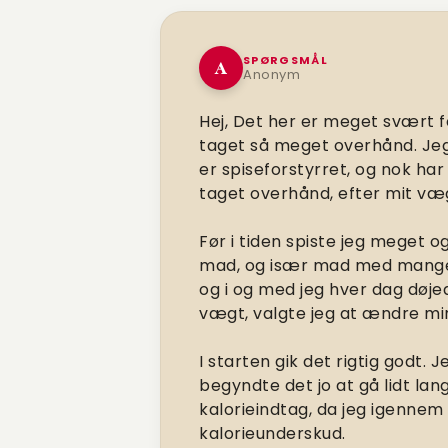
SPØRGSMÅL
A
Anonym
Hej,
Det her er meget svært for
taget så meget overhånd. Jeg
er spiseforstyrret, og nok ha
taget overhånd, efter mit væ
Før i tiden spiste jeg meget o
mad, og især mad med mange k
og i og med jeg hver dag døje
vægt, valgte jeg at ændre min 
I starten gik det rigtig godt. 
begyndte det jo at gå lidt l
kalorieindtag, da jeg igenne
kalorieunderskud.