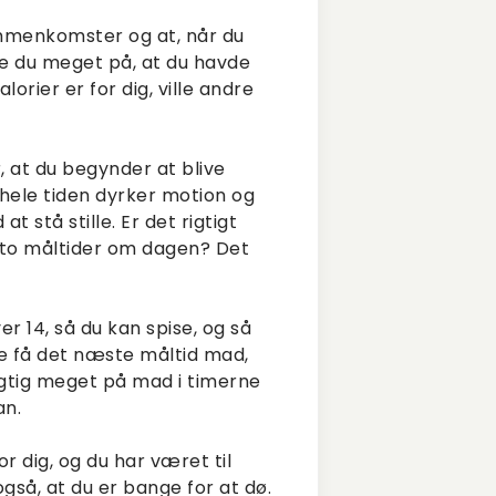
ammenkomster og at, når du
e du meget på, at du havde
orier er for dig, ville andre
 at du begynder at blive
 hele tiden dyrker motion og
 stå stille. Er det rigtigt
ser to måltider om dagen? Det
er 14, så du kan spise, og så
te få det næste måltid mad,
igtig meget på mad i timerne
an.
r dig, og du har været til
gså, at du er bange for at dø.