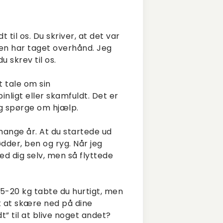
 til os. Du skriver, at det var
sen har taget overhånd. Jeg
du skrev til os.
t tale om sin
pinligt eller skamfuldt. Det er
og spørge om hjælp.
mange år. At du startede ud
ødder, ben og ryg. Når jeg
d dig selv, men så flyttede
e 15-20 kg tabte du hurtigt, men
 at skære ned på dine
dt” til at blive noget andet?