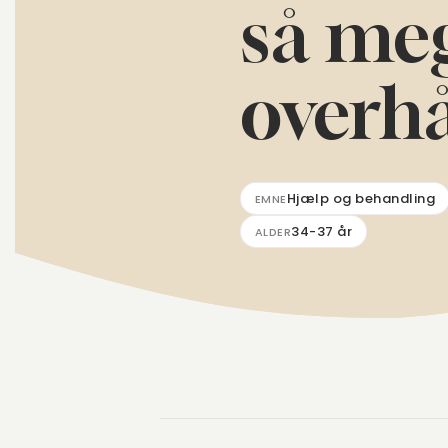
så me
overh
Hjælp og behandling
EMNE
34-37 år
ALDER