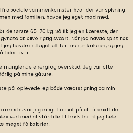
 fra sociale sammenkomster hvor der var spisning
ammen med familien, havde jeg eget mad med.
abt de første 65-70 kg. Så fik jeg en kæreste, der
gyndte at blive rigtig svært. Når jeg havde spist hos
 jeg havde indtaget alt for mange kalorier, og jeg
ltider over.
 manglende energi og overskud. Jeg var ofte
årlig på mine gåture.
ste på, oplevede jeg både vægtstigning og min
n kæreste, var jeg meget opsat på at få smidt de
v ved med at stå stille til trods for at jeg hele
te meget få kalorier.