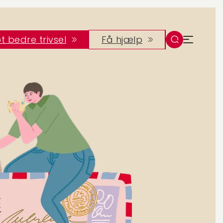
t bedre trivsel
Få hjælp