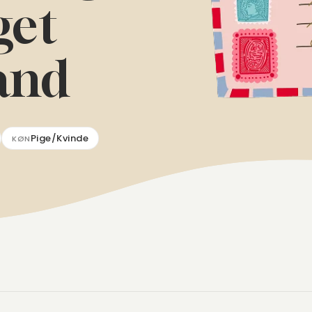
get
ånd
Pige/Kvinde
KØN