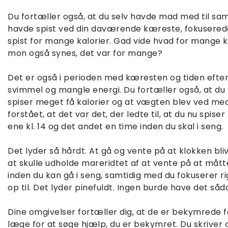
Du fortæller også, at du selv havde mad med til s
havde spist ved din daværende kæreste, fokusered
spist for mange kalorier. Gad vide hvad for mange kal
mon også synes, det var for mange?
Det er også i perioden med kæresten og tiden efter,
svimmel og mangle energi. Du fortæller også, at du
spiser meget få kalorier og at vægten blev ved med at
forstået, at det var det, der ledte til, at du nu spi
ene kl. 14 og det andet en time inden du skal i seng.
Det lyder så hårdt. At gå og vente på at klokken bliv
at skulle udholde mareridtet af at vente på at måt
inden du kan gå i seng, samtidig med du fokuserer r
op til. Det lyder pinefuldt. Ingen burde have det såd
Dine omgivelser fortæller dig, at de er bekymrede fo
læge for at søge hjælp, du er bekymret. Du skriver o