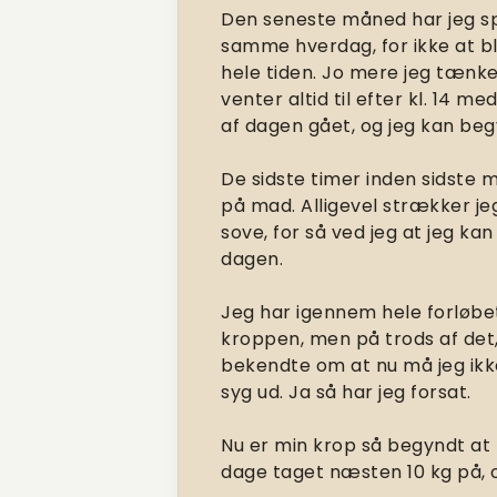
Den seneste måned har jeg spi
samme hverdag, for ikke at bli
hele tiden. Jo mere jeg tænker
venter altid til efter kl. 14 me
af dagen gået, og jeg kan begy
De sidste timer inden sidste m
på mad. Alligevel strækker jeg 
sove, for så ved jeg at jeg ka
dagen.
Jeg har igennem hele forløbet
kroppen, men på trods af de
bekendte om at nu må jeg ikk
syg ud. Ja så har jeg forsat.
Nu er min krop så begyndt at 
dage taget næsten 10 kg på, o