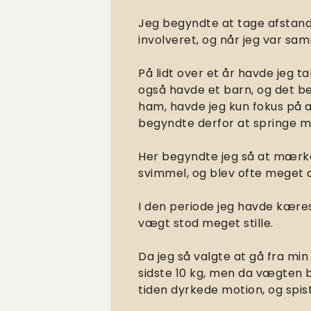
Jeg begyndte at tage afstand
involveret, og når jeg var s
På lidt over et år havde jeg t
også havde et barn, og det be
ham, havde jeg kun fokus på at
begyndte derfor at springe må
Her begyndte jeg så at mærke
svimmel, og blev ofte meget d
I den periode jeg havde kære
vægt stod meget stille.
Da jeg så valgte at gå fra mi
sidste 10 kg, men da vægten ble
tiden dyrkede motion, og spis