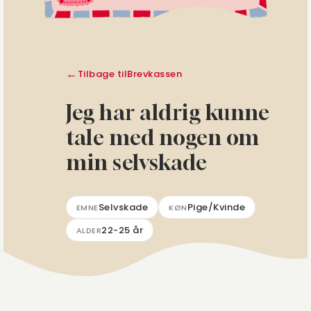
Tilbage til
Brevkassen
Jeg har aldrig kunne
tale med nogen om
min selvskade
Selvskade
Pige/Kvinde
EMNE
KØN
22-25 år
ALDER