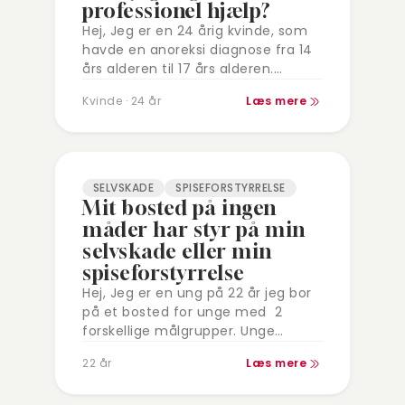
professionel hjælp?
Hej, Jeg er en 24 årig kvinde, som
havde en anoreksi diagnose fra 14
års alderen til 17 års alderen.
Diagnosen blev fjernet omkring 17-
Kvinde · 24 år
Læs mere
18 år. Da min…
SELVSKADE
SPISEFORSTYRRELSE
Mit bosted på ingen
måder har styr på min
selvskade eller min
spiseforstyrrelse
Hej, Jeg er en ung på 22 år jeg bor
på et bosted for unge med 2
forskellige målgrupper. Unge
mennesker med let
22 år
Læs mere
udviklingshæmning, eller med et
tilsvarende…