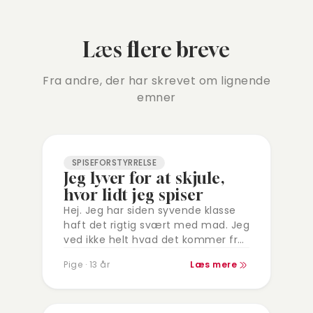
Læs flere breve
Fra andre, der har skrevet om lignende
emner
SPISEFORSTYRRELSE
Jeg lyver for at skjule,
hvor lidt jeg spiser
Hej. Jeg har siden syvende klasse
haft det rigtig svært med mad. Jeg
ved ikke helt hvad det kommer fra,
og er faktisk bare kommet ud af
Pige · 13 år
Læs mere
det…