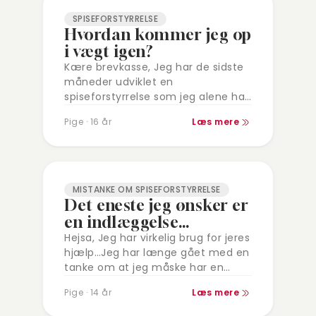
SPISEFORSTYRRELSE
Hvordan kommer jeg op
i vægt igen?
Kære brevkasse, Jeg har de sidste
måneder udviklet en
spiseforstyrrelse som jeg alene har
prøvet at komme over. Mad
Pige · 16 år
Læs mere
styrede min hverdag og jeg
bevægede mig noget mere…
MISTANKE OM SPISEFORSTYRRELSE
Det eneste jeg ønsker er
en indlæggelse…
Hejsa, Jeg har virkelig brug for jeres
hjælp…Jeg har længe gået med en
tanke om at jeg måske har en
spiseforstyrrelse, jeg sulter mig selv
Pige · 14 år
Læs mere
dagligt og vejer…