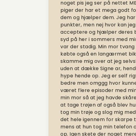
noget pis jeg ser på nettet M
piger der har et mega godt f
dem og hjælper dem. Jeg har e
punkter, men nej hvor kan jeg
acceptere og hjælper deres b
syd på her i sommers med min 
var der stadig. Min mor tvan
købte også en langærmet bikini
skamme mig over at jeg selvs
uden at dække Signe ar, hende
hype hende op. Jeg er self ri
bedre men omggg hvor kunne j
været flere episoder med min
min mor så at jeg havde skåre
at tage trøjen af også blev h
tog min trøje og slog mig med
det hele igennem for skarpe t
mens at hun tog min telefon o
op. Igen skete der noget mer