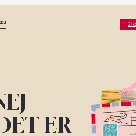
KKE!
Stø
NEJ
DET ER