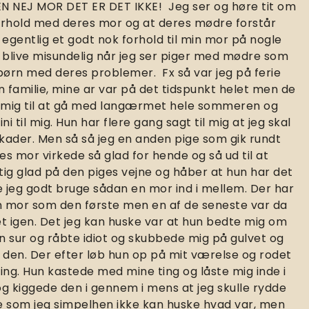
EN NEJ MOR DET ER DET IKKE! Jeg ser og høre tit om
orhold med deres mor og at deres mødre forstår
gentlig et godt nok forhold til min mor på nogle
 blive misundelig når jeg ser piger med mødre som
ørn med deres problemer. Fx så var jeg på ferie
familie, mine ar var på det tidspunkt helet men de
g mig til at gå med langærmet hele sommeren og
 til mig. Hun har flere gang sagt til mig at jeg skal
kader. Men så så jeg en anden pige som gik rundt
s mor virkede så glad for hende og så ud til at
gtig glad på den piges vejne og håber at hun har det
eg godt bruge sådan en mor ind i mellem. Der har
 mor som den første men en af de seneste var da
t igen. Det jeg kan huske var at hun bedte mig om
un sur og råbte idiot og skubbede mig på gulvet og
 den. Der efter løb hun op på mit værelse og rodet
ing. Hun kastede med mine ting og låste mig inde i
g kiggede den i gennem i mens at jeg skulle rydde
e som jeg simpelhen ikke kan huske hvad var, men