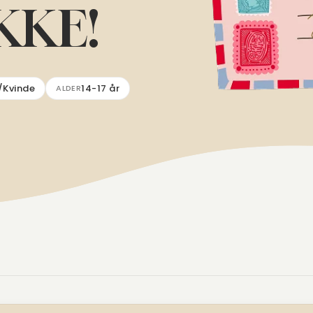
KKE!
/Kvinde
14-17 år
ALDER