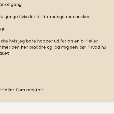
tanke gang
e gange hvis der er for mange mennesker
nge
 ske hvis jeg bare hopper ud for an en bil” eller
ammer den her blodåre og lad mig selv dø” “Hvad nu
duet”
” eller Tom mentalt.