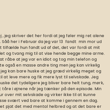
 , jeg skriver det her fordi at jeg føler mig ret alene
. Såå her i Februar da jeg var 13 fandt min mor ud
t tilfælde hun fandt ud af det, det var fordi at mit
et og tvang mig til at vise hende begge mine arme.
t råbe at jeg var en idiot og tog min telefon og
te også en masse andre ting men jeg kan virkelig
, jeg kan bare huske at jeg græd virkelig meget og
til at leve mere og fik mere lyst til selvskade. Jeg
huske det tydeligere jeg bliver bare helt tung, mørk,
t tåre i øjnene når jeg tænker på den episode. Min
 over mit selvskade og virker ikke til at kunne
 pisse svært ved bare at komme i gennem en dag.
get pjat det med mental helbred og at det bare er