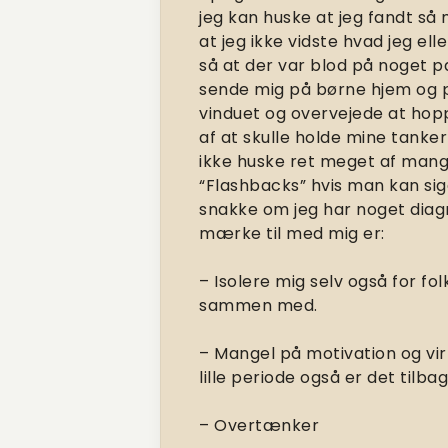
jeg kan huske at jeg fandt så
at jeg ikke vidste hvad jeg ell
så at der var blod på noget 
sende mig på børne hjem og på
vinduet og overvejede at hopp
af at skulle holde mine tanke
ikke huske ret meget af mange
“Flashbacks” hvis man kan si
snakke om jeg har noget diagn
mærke til med mig er:
– Isolere mig selv også for fol
sammen med.
– Mangel på motivation og vir
lille periode også er det tilba
– Overtænker