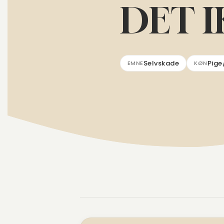
DET I
Selvskade
Pige
EMNE
KØN