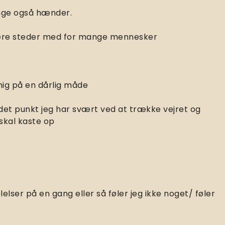
ange også hænder.
være steder med for mange mennesker
mig på en dårlig måde
l det punkt jeg har svært ved at trække vejret og
 skal kaste op
lelser på en gang eller så føler jeg ikke noget/ føler