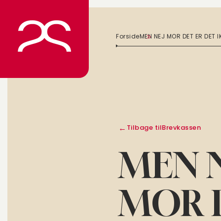
Spring
til
indhold
Forside
MEN NEJ MOR DET ER DET I
Tilbage til
Brevkassen
MEN 
MOR 