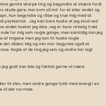
 mine gemte skarpe ting og begyndte at skære fordi
ers skulle gøre. Hun kom så ind for et eller andet og
papir, hun begyndte og råbe og true mig med at
 psykiatrisk . Jeg kan bare huske at jeg stod ved
e andet husker jeg ikke. Jeg er bare virkelig træt
r inde for mig selv nogle gange, men samtidig kan jeg
 af tingene men jeg kan tit huske nogle
ge det sådan. Mig og min mor begynde også at
ose. Nogle af de ting jeg selv og andre har lagt
k jeg godt kan lide og faktisk gerne vil være
ker tit sløv, men andre gange fyldt med energi i en
ge til det normale.