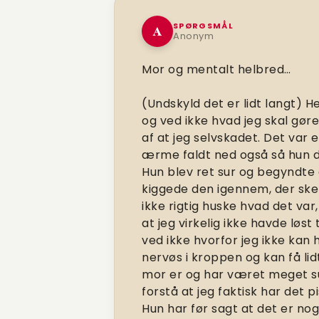
SPØRGSMÅL
A
Anonym
Mor og mentalt helbred…
(Undskyld det er lidt langt) Hej
og ved ikke hvad jeg skal gøre
af at jeg selvskadet. Det var e
ærme faldt ned også så hun d
Hun blev ret sur og begyndte a
kiggede den igennem, der ske
ikke rigtig huske hvad det var
at jeg virkelig ikke havde løst 
ved ikke hvorfor jeg ikke kan 
nervøs i kroppen og kan få lid
mor er og har været meget sur
forstå at jeg faktisk har det
Hun har før sagt at det er no