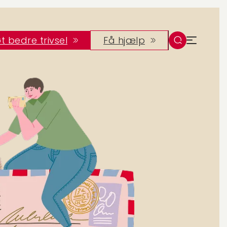
t bedre trivsel
Få hjælp