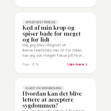
følt mig glad. Selvfølgelig…
SPISEFORSTYRRELSE
Ked af min krop og
spiser både for meget
og for lidt
Hej, jeg blev rådgivet af
BørneTelefonen her til. For tiden
har jeg sat meget fokus på hvor
meget jeg spiser eller om jeg
Pige · 10 år
Læs mere
overhovedet skal spise jeg kan…
HJÆLP OG BEHANDLING
Hvordan kan det blive
lettere at acceptere
sygdommen?