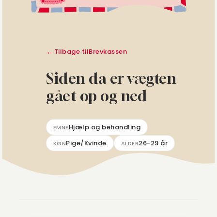
Tilbage til
Brevkassen
Siden da er vægten
gået op og ned
Hjælp og behandling
EMNE
Pige/Kvinde
26-29 år
KØN
ALDER