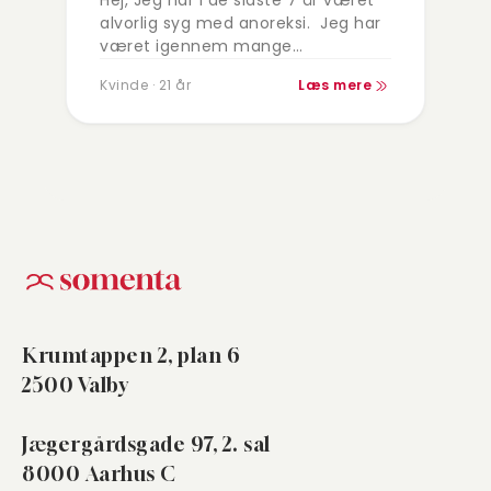
Hej, Jeg har i de sidste 7 år været
alvorlig syg med anoreksi. Jeg har
været igennem mange
behandlings forløb og indlæggelser
Kvinde · 21 år
Læs mere
hvilket har sat sig dybt i…
Krumtappen 2, plan 6
2500 Valby
Jægergårdsgade 97, 2. sal
8000 Aarhus C