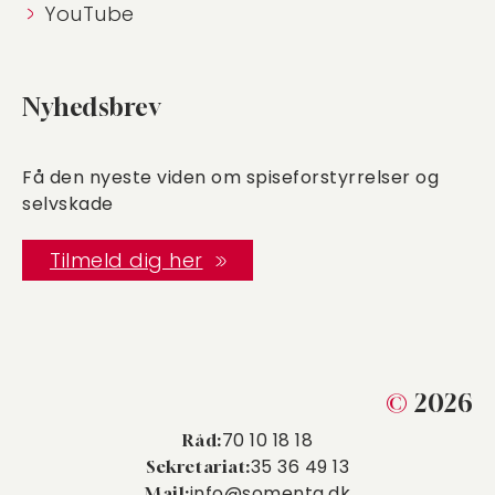
YouTube
Nyhedsbrev
Få den nyeste viden om spiseforstyrrelser og
selvskade
Tilmeld dig her
©
2026
70 10 18 18
Råd:
35 36 49 13
Sekretariat:
info@somenta.dk
Mail: