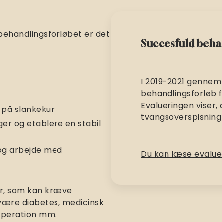
behandlingsforløbet er det
Succesfuld beha
I 2019-2021 gennemf
behandlingsforløb f
Evalueringen viser, 
 på slankekur
tvangsoverspisning
ger og etablere en stabil
g og arbejde med
Du kan læse evalue
er, som kan kræve
 være diabetes, medicinsk
-operation mm.