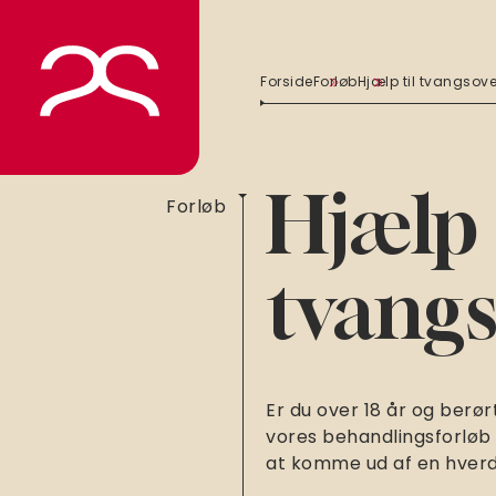
Spring
til
indhold
Forside
Forløb
Hjælp til tvangsov
Hjælp 
Forløb
tvang
Er du over 18 år og berør
vores behandlingsforløb 
at komme ud af en hverd