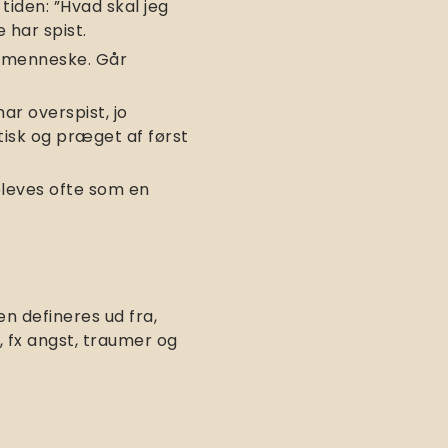
iden: ”Hvad skal jeg
 har spist.
m menneske. Går
ar overspist, jo
tisk og præget af først
pleves ofte som en
en defineres ud fra,
 fx angst, traumer og