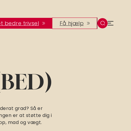
t bedre trivsel
Få hjælp
 (BED)
oderat grad? Så er
gen er at støtte dig i
rop, mad og vægt.