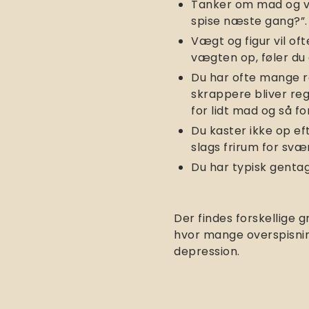
Tanker om mad og væ
spise næste gang?”. B
Vægt og figur vil o
vægten op, føler du 
Du har ofte mange re
skrappere bliver reg
for lidt mad og så f
Du kaster ikke op ef
slags frirum for svæ
Du har typisk genta
Der findes forskellige 
hvor mange overspisning
depression.