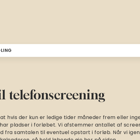
DLING
til telefonscreening
 hvis der kun er ledige tider måneder frem eller ingen
kke har pladser i forløbet. Vi afstemmer antallet af scre
d fra samtalen til eventuel opstart i forløb. Når vi igen
kalenderen, så hold løbende øje her på siden.