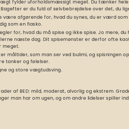
gt fylder uforholdsmæssigt meget. Du tænker hele t
agefter er du fuld af selvbebrejdelse over det, du lige
fte være afgørende for, hvad du synes, du er værd so
dig som en fiasko.
gler for, hvad du må spise og ikke spise. Jo mere, du h
lerne næste dag. Dit spisemønster er derfor ofte kao
or meget.
ter måltider, som man ser ved bulimi, og spisningen o
re tanker og følelser.
gne og store vægtudsving.
grader af BED: mild, moderat, alvorlig og ekstrem. Grad
er man har om ugen, og om andre lidelser spiller ind,