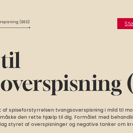
erspisning (BED)
Stø
til
soverspisning
t af spiseforstyrrelsen tvangsoverspisning i mild til m
måske den rette hjælp til dig. Formålet med behandlin
ag styret af overspisninger og negative tanker om k