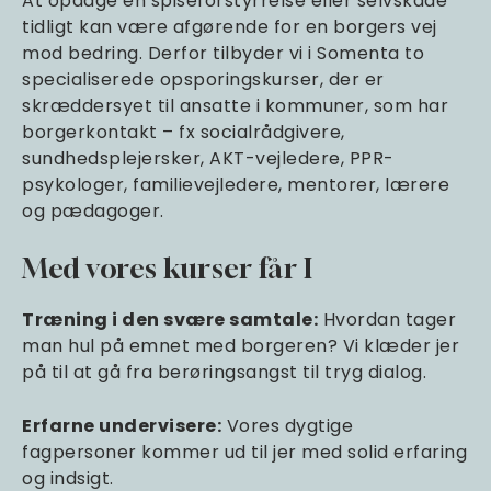
At opdage en spiseforstyrrelse eller selvskade
tidligt kan være afgørende for en borgers vej
mod bedring. Derfor tilbyder vi i Somenta to
specialiserede opsporingskurser, der er
skræddersyet til ansatte i kommuner, som har
borgerkontakt – fx socialrådgivere,
sundhedsplejersker, AKT-vejledere, PPR-
psykologer, familievejledere, mentorer, lærere
og pædagoger.
Med vores kurser får I
Træning i den svære samtale:
Hvordan tager
man hul på emnet med borgeren? Vi klæder jer
på til at gå fra berøringsangst til tryg dialog.
Erfarne undervisere:
Vores dygtige
fagpersoner kommer ud til jer med solid erfaring
og indsigt.