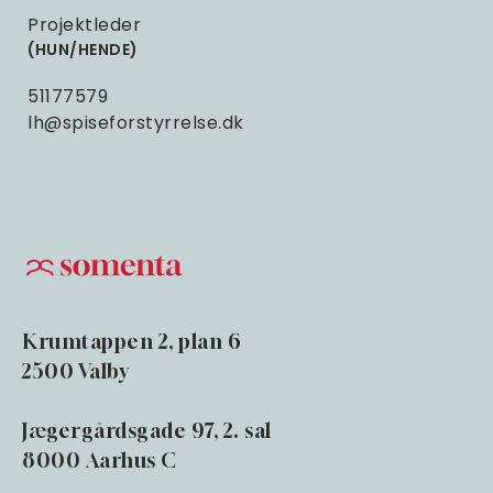
Projektleder
HUN/HENDE
51177579
lh@spiseforstyrrelse.dk
Krumtappen 2, plan 6
2500 Valby
Jægergårdsgade 97, 2. sal
8000 Aarhus C