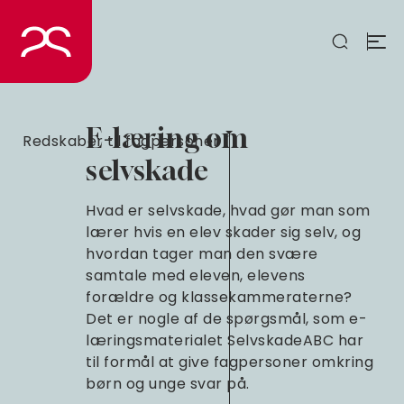
Spring
til
indhold
E-læring om
Redskaber til fagpersoner
selvskade
Hvad er selvskade, hvad gør man som
lærer hvis en elev skader sig selv, og
hvordan tager man den svære
samtale med eleven, elevens
forældre og klassekammeraterne?
Det er nogle af de spørgsmål, som e-
læringsmaterialet SelvskadeABC har
til formål at give fagpersoner omkring
børn og unge svar på.