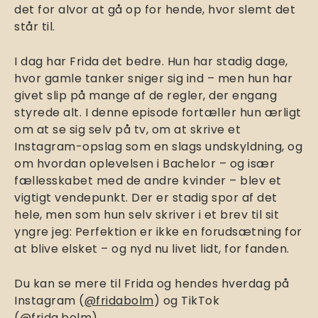
det for alvor at gå op for hende, hvor slemt det
står til.
I dag har Frida det bedre. Hun har stadig dage,
hvor gamle tanker sniger sig ind – men hun har
givet slip på mange af de regler, der engang
styrede alt. I denne episode fortæller hun ærligt
om at se sig selv på tv, om at skrive et
Instagram-opslag som en slags undskyldning, og
om hvordan oplevelsen i Bachelor – og især
fællesskabet med de andre kvinder – blev et
vigtigt vendepunkt. Der er stadig spor af det
hele, men som hun selv skriver i et brev til sit
yngre jeg: Perfektion er ikke en forudsætning for
at blive elsket – og nyd nu livet lidt, for fanden.
Du kan se mere til Frida og hendes hverdag på
Instagram (
@fridabolm
) og TikTok
(
@frida.bolm
).