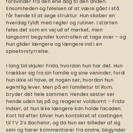
forsvinder fra den ene dag til den anden.
Ensomheden og følelsen af at være gået i stå
får hende til at søge struktur. Hun skaber en
hverdag fyldt med regler og rutiner. I starten
føles det som en vej ud af mørket, men
langsomt begynder kontrollen at tage over – og
hun glider længere og længere ind i en
spiseforstyrrelse.
I lang tid skjuler Frida, hvordan hun har det. Hun
trækker sig fra sin familie og sine veninder, fordi
hun ikke vil have, at nogen ser, hvordan hun
egentlig lever. Men på en familietur til Rom,
bryder det hele sammen. Hendes søster ser
hende uden tøj på og reagerer voldsomt – Frida
indser, at hun ikke længere kan holde facaden.
Kort tid efter bliver hun kontaktet af castingen
til TV 2’s Bachelor, og da hun ser billeder af sig
selv og hører kommentarer fra andre, begynder