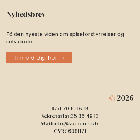
Nyhedsbrev
Få den nyeste viden om spiseforstyrrelser og
selvskade
Tilmeld dig her
©
2026
70 10 18 18
Råd:
35 36 49 13
Sekretariat:
info@somenta.dk
Mail:
16881171
CVR: