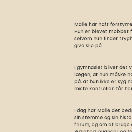
Malle har haft forstyrr
Hun er blevet mobbet for
selvom hun finder trygh
give slip på.
I gymnasiet bliver det 
lægen, at hun måske har
på, at hun ikke er syg n
miste kontrollen får he
I dag har Malle det bed
sin stemme og sin hist
frirum, og om at bruge 
Ærlighed, nuancer og fæ