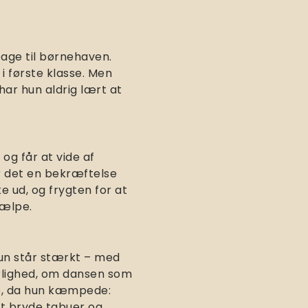
bage til børnehaven.
 i første klasse. Men
ar hun aldrig lært at
og får at vide af
er det en bekræftelse
e ud, og frygten for at
hjælpe.
hun står stærkt – med
ærlighed, om dansen som
ede, da hun kæmpede:
at bryde tabuer og