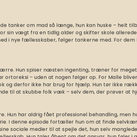
ede tanker om mad så længe, hun kan huske – helt til
 sin vægt fra en tidlig alder og skifter skole allerede
ed i nye fællesskaber, følger tankerne med. For dem h
værre. Hun spiser næsten ingenting, træner for meget 
 ortoreksi – uden at nogen følger op. For Malle bliv
ok og derfor ikke har brug for hjælp. Hun tør ikke rækk
nde til at skubbe folk væk – selv dem, der prøver at 
re. Hun har aldrig fået professionel behandling, men 
orie. I denne episode fortæller hun om at finde selvk
sine sociale medier til at spejle det, hun selv mangl
llesskab. Hun taler åbent om det ansvar, hun føler i 