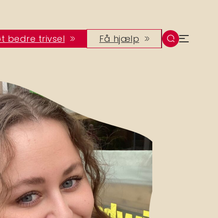
t bedre trivsel
Få hjælp