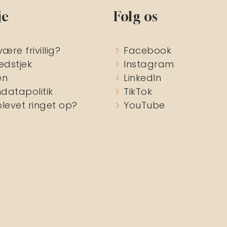
je
Følg os
være frivillig?
Facebook
edstjek
Instagram
en
LinkedIn
datapolitik
TikTok
blevet ringet op?
YouTube