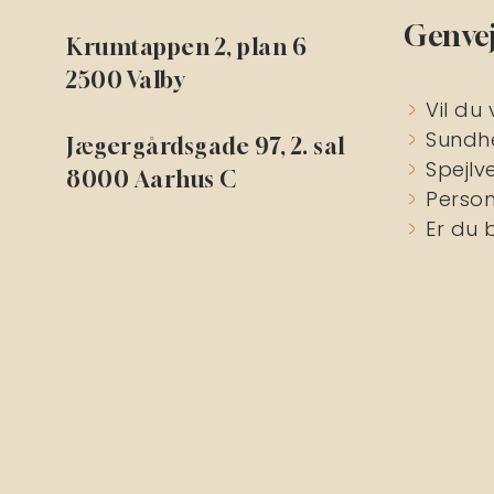
Genve
Krumtappen 2, plan 6
2500 Valby
Vil du 
Sundh
Jægergårdsgade 97, 2. sal
Spejlv
8000 Aarhus C
Person
Er du 