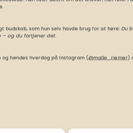
e.
igt budskab, som hun selv havde brug for at høre:
Du b
p – og du fortjener det
.
le og hendes hverdag på Instagram (
@malle_riemer
) 