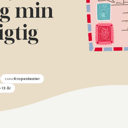
g min
igtig
Kropsidealer
EMNE
-13 år