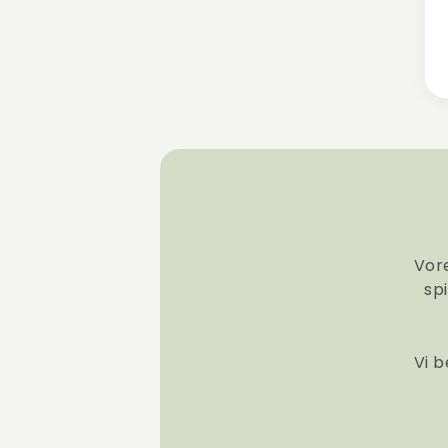
Vore
sp
Vi b