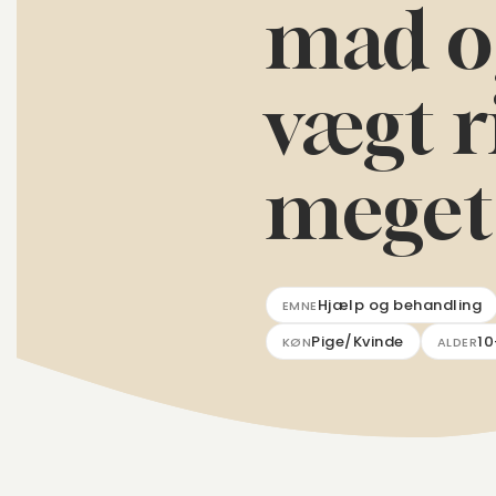
mad o
vægt r
meget
Hjælp og behandling
EMNE
Pige/Kvinde
10
KØN
ALDER