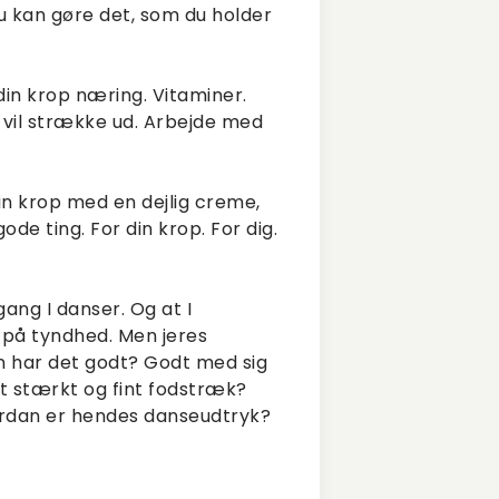
u kan gøre det, som du holder
din krop næring. Vitaminer.
u vil strække ud. Arbejde med
n krop med en dejlig creme,
de ting. For din krop. For dig.
gang I danser. Og at I
 på tyndhed. Men jeres
n har det godt? Godt med sig
et stærkt og fint fodstræk?
rdan er hendes danseudtryk?