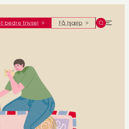
t bedre trivsel
Få hjælp