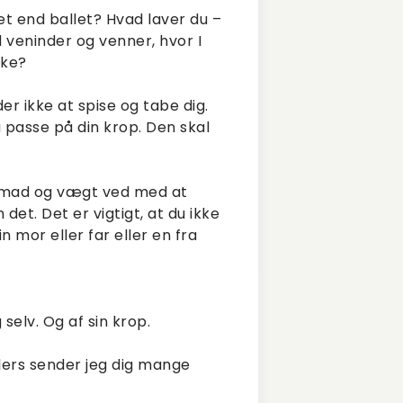
t end ballet? Hvad laver du –
d veninder og venner, hvor I
ske?
r ikke at spise og tabe dig.
du passe på din krop. Den skal
 om mad og vægt ved med at
det. Det er vigtigt, at du ikke
 mor eller far eller en fra
 selv. Og af sin krop.
llers sender jeg dig mange