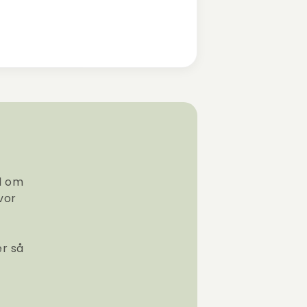
ål om
vor
er så