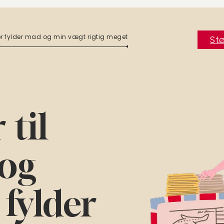
for fylder mad og min vægt rigtig meget
Stø
 til
 og
 fylder