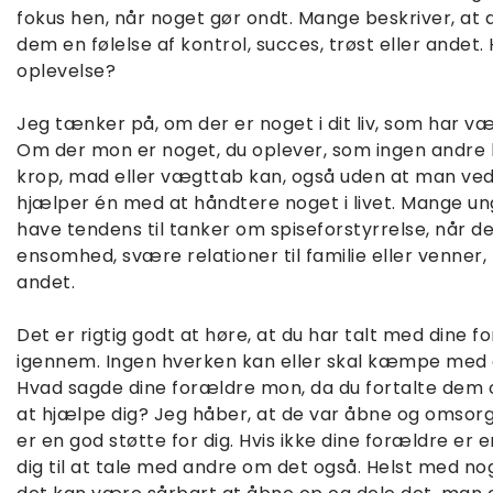
fokus hen, når noget gør ondt. Mange beskriver, at d
dem en følelse af kontrol, succes, trøst eller andet
oplevelse?
Jeg tænker på, om der er noget i dit liv, som har v
Om der mon er noget, du oplever, som ingen andre h
krop, mad eller vægttab kan, også uden at man ved
hjælper én med at håndtere noget i livet. Mange un
have tendens til tanker om spiseforstyrrelse, når de 
ensomhed, svære relationer til familie eller venner, f
andet.
Det er rigtig godt at høre, at du har talt med dine 
igennem. Ingen hverken kan eller skal kæmpe med e
Hvad sagde dine forældre mon, da du fortalte dem o
at hjælpe dig? Jeg håber, at de var åbne og omsorg
er en god støtte for dig. Hvis ikke dine forældre er e
dig til at tale med andre om det også. Helst med nog