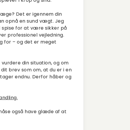
lever i krop og sind.
 læge? Det er igennem din
 kan opnå en sund vægt. Jeg
 spise for at være sikker på
er professionel vejledning.
ug for – og det er meget
vurdere din situation, og om
 dit brev som om, at du er i en
dtager endnu. Derfor håber og
andling.
 måse også have glæde af at