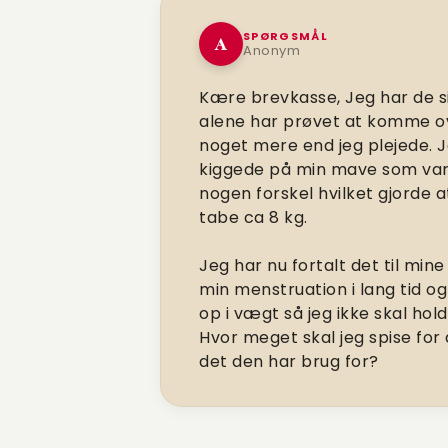
SPØRGSMÅL
A
Anonym
Kære brevkasse,
Jeg har de s
alene har prøvet at komme o
noget mere end jeg plejede. J
kiggede på min mave som var d
nogen forskel hvilket gjorde 
tabe ca 8 kg.
Jeg har nu fortalt det til min
min menstruation i lang tid o
op i vægt så jeg ikke skal ho
Hvor meget skal jeg spise for
det den har brug for?