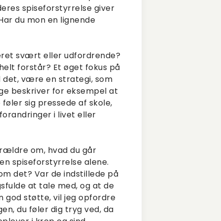
eres spiseforstyrrelse giver
. Har du mon en lignende
æret svært eller udfordrende?
elt forstår? Et øget fokus på
 det, være en strategi, som
ge beskriver for eksempel at
føler sig pressede af skole,
orandringer i livet eller
forældre om, hvad du går
n spiseforstyrrelse alene.
m det? Var de indstillede på
sfulde at tale med, og at de
n god støtte, vil jeg opfordre
en, du føler dig tryg ved, da