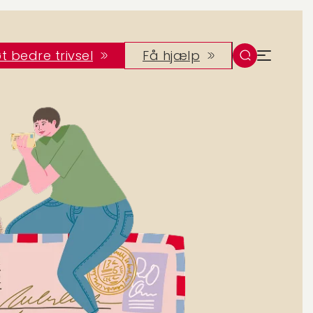
t bedre trivsel
Få hjælp