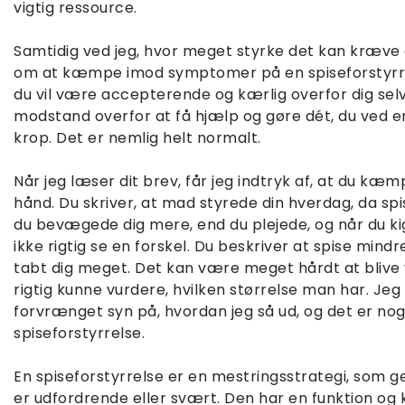
vigtig ressource.
Samtidig ved jeg, hvor meget styrke det kan kræve a
om at kæmpe imod symptomer på en spiseforstyrre
du vil være accepterende og kærlig overfor dig sel
modstand overfor at få hjælp og gøre dét, du ved er
krop. Det er nemlig helt normalt.
Når jeg læser dit brev, får jeg indtryk af, at du k
hånd. Du skriver, at mad styrede din hverdag, da spi
du bevægede dig mere, end du plejede, og når du k
ikke rigtig se en forskel. Du beskriver at spise mind
tabt dig meget. Det kan være meget hårdt at blive ve
rigtig kunne vurdere, hvilken størrelse man har. Jeg
forvrænget syn på, hvordan jeg så ud, og det er nog
spiseforstyrrelse.
En spiseforstyrrelse er en mestringsstrategi, som ge
er udfordrende eller svært. Den har en funktion og 