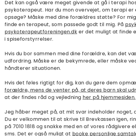
Det kan også være meget givende at gå i terapi hos
psykoterapeut. Har du mon overvejet, om terapi er 
opsøge? Måske med dine forældres støtte? For mig
finde en terapeut, som passede godt til mig. På
psy
psykoterapeutforeningen.dk
er det muligt at finde 
i spiseforstyrrelser.
Hvis du bor sammen med dine forældre, kan det være,
udfordring. Måske er de bekymrede, eller måske ved
håndterer situationen.
Hvis det føles rigtigt for dig, kan du gøre dem op
forældre, mens de venter på, at deres barn skal ud
at der findes råd og vejledning
her på hjemmesiden.
Jeg håber meget på, at mit svar indeholder noget, d
Du er velkommen til at skrive til Brevkassen igen, ri
på 7010 1818 og snakke med en af vores rådgivere el
sms. Det er også muligt at
booke personlige samtal