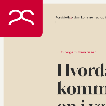
Spring
til
indhold
Forside
Hvordan kommer jeg op i
Tilbage til
Brevkassen
Hvord
komme