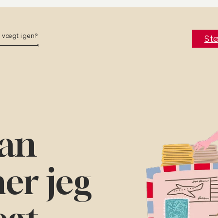
 vægt igen?
Stø
an
r jeg