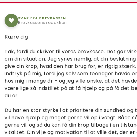
SVAR FRA BREVKASSEN
Brevkassens redaktion
Kære dig
Tak, fordi du skriver til vores brevkasse. Det gør vir
om din situation. Jeg synes nemlig, at din beslutning
give din krop, hvad den har brug for, er rigtig stærk.
indtryk på mig, fordi jeg selv som teenager havde en
hos mig i mange år – og jeg ville ønske, at det havd
være lige så indstillet på at få hjælp og på få det be
du er.
Du har en stor styrke i at prioritere din sundhed og t
vil have hjælp og meget gerne vil op i vægt. Både så 
gerne vil, og så du kan få din krop tilbage i en tilst
vitalitet. Din vilje og motivation til at ville det, der 