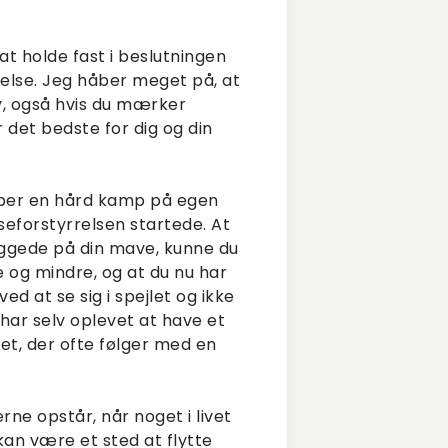
t holde fast i beslutningen
lse. Jeg håber meget på, at
v, også hvis du mærker
 det bedste for dig og din
æmper en hård kamp på egen
seforstyrrelsen startede. At
iggede på din mave, kunne du
re og mindre, og at du nu har
d at se sig i spejlet og ikke
 har selv oplevet at have et
et, der ofte følger med en
rne opstår, når noget i livet
kan være et sted at flytte