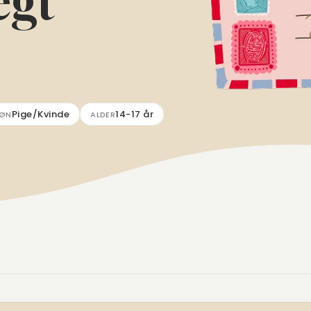
ægt
Pige/Kvinde
14-17 år
ØN
ALDER