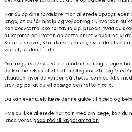
det kan være sårbart at åbne op og dele det, man op
Har du og dine forældre mon allerede opsøgt egen
læge, at du får hjælp og vejledning til, hvordan du
kan desværre ikke fortælle dig, præcis hvad du skal
at komme op i vægt, da dette er individuelt og kræv
Som du skriver, skal din krop have, hvad den har br
vigtigt, at den får det.
Din læge er første skridt mod udredning. Lægen bør 
du kan henvises til et behandlingsforløb. Jeg forstår
situation, hvor du venter på støtte, som du ikke mo
tror jeg på, at du vil opsøge den rette hjælp.
Du kan eventuelt læse denne
guide til hjælp og beh
Hvis du ikke allerede har talt med din læge, kan du
læse vores
gode råd til lægesamtalen
.