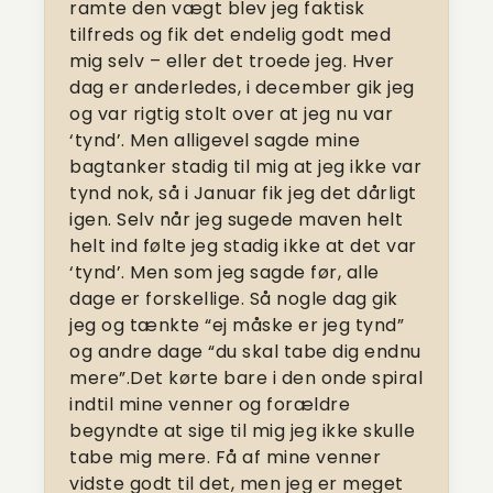
ramte den vægt blev jeg faktisk
tilfreds og fik det endelig godt med
mig selv – eller det troede jeg. Hver
dag er anderledes, i december gik jeg
og var rigtig stolt over at jeg nu var
‘tynd’. Men alligevel sagde mine
bagtanker stadig til mig at jeg ikke var
tynd nok, så i Januar fik jeg det dårligt
igen. Selv når jeg sugede maven helt
helt ind følte jeg stadig ikke at det var
‘tynd’. Men som jeg sagde før, alle
dage er forskellige. Så nogle dag gik
jeg og tænkte “ej måske er jeg tynd”
og andre dage “du skal tabe dig endnu
mere”.Det kørte bare i den onde spiral
indtil mine venner og forældre
begyndte at sige til mig jeg ikke skulle
tabe mig mere. Få af mine venner
vidste godt til det, men jeg er meget