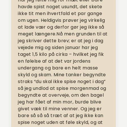
havde spist noget usundt, det skete
ikke tit men ihvertfald et par gange
om ugen. Heldigvis prøver jeg virkelig
at lade vær og derfor gør jeg ikke så
meget længere.Nå men grunden til at
jeg skriver dette brev; er at jeg i dag
vejede mig og siden januar har jeg
taget 1,5 kilo på cirka – hvilket jeg fik
en følelse af at det var jordens
undergang og bare en helt masse
skyld og skam. Mine tanker begyndte
straks “du skal ikke spise noget i dag”
så jeg undlod at spise morgenmad og
begyndte at overveje, om den bagel
jeg har fået af min mor, burde blive
givet væk til mine venner. Og jeg er
bare så så så træt af at jeg ikke kan
spise noget uden at føle skyld, og at