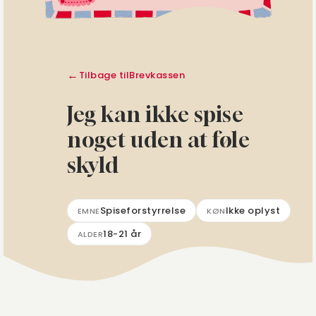
Tilbage til
Brevkassen
Jeg kan ikke spise
noget uden at føle
skyld
Spiseforstyrrelse
Ikke oplyst
EMNE
KØN
18-21 år
ALDER