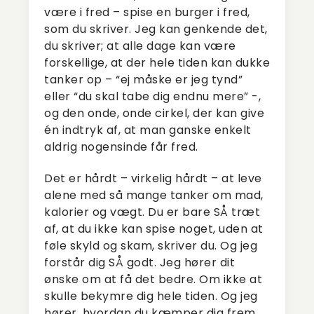
være i fred – spise en burger i fred,
som du skriver. Jeg kan genkende det,
du skriver; at alle dage kan være
forskellige, at der hele tiden kan dukke
tanker op – “ej måske er jeg tynd”
eller “du skal tabe dig endnu mere” -,
og den onde, onde cirkel, der kan give
én indtryk af, at man ganske enkelt
aldrig nogensinde får fred.
Det er hårdt – virkelig hårdt – at leve
alene med så mange tanker om mad,
kalorier og vægt. Du er bare SÅ træt
af, at du ikke kan spise noget, uden at
føle skyld og skam, skriver du. Og jeg
forstår dig SÅ godt. Jeg hører dit
ønske om at få det bedre. Om ikke at
skulle bekymre dig hele tiden. Og jeg
hører, hvordan du kæmper dig frem.