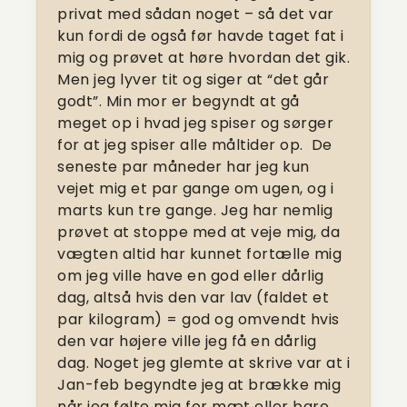
privat med sådan noget – så det var
kun fordi de også før havde taget fat i
mig og prøvet at høre hvordan det gik.
Men jeg lyver tit og siger at “det går
godt”. Min mor er begyndt at gå
meget op i hvad jeg spiser og sørger
for at jeg spiser alle måltider op. De
seneste par måneder har jeg kun
vejet mig et par gange om ugen, og i
marts kun tre gange. Jeg har nemlig
prøvet at stoppe med at veje mig, da
vægten altid har kunnet fortælle mig
om jeg ville have en god eller dårlig
dag, altså hvis den var lav (faldet et
par kilogram) = god og omvendt hvis
den var højere ville jeg få en dårlig
dag. Noget jeg glemte at skrive var at i
Jan-feb begyndte jeg at brække mig
når jeg følte mig for mæt eller bare