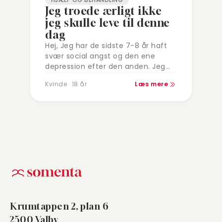
Jeg troede ærligt ikke
jeg skulle leve til denne
dag
Hej, Jeg har de sidste 7-8 år haft
svær social angst og den ene
depression efter den anden. Jeg
har prøvet psykolog og samtale
Kvinde · 18 år
Læs mere
terapi adskillige gange, men…
Krumtappen 2, plan 6
2500 Valby