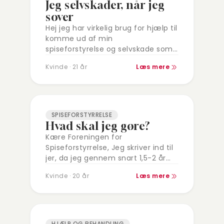
Jeg selvskader, når jeg
sover
Hej jeg har virkelig brug for hjælp til
komme ud af min
spiseforstyrelse og selvskade som
jeg gør i søvne piller i sår river mig
Kvinde · 21 år
Læs mere
til blods i næsen strammer ur…
SPISEFORSTYRRELSE
Hvad skal jeg gøre?
Kære Foreningen for
Spiseforstyrrelse, Jeg skriver ind til
jer, da jeg gennem snart 1,5-2 år
har kæmpet op og ned min
Kvinde · 20 år
Læs mere
atypiske anoreksi, hvilket har været
både en…
HJÆLP OG BEHANDLING