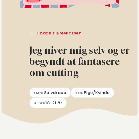
Tilbage til
Brevkassen
Jeg niver mig selv og er
begyndt at fantasere
om cutting
Selvskade
Pige/Kvinde
EMNE
KØN
18-21 år
ALDER