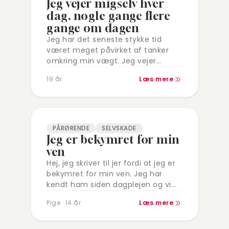
Jeg vejer migselv hver
dag, nogle gange flere
gange om dagen
Jeg har det seneste stykke tid
været meget påvirket af tanker
omkring min vægt. Jeg vejer
migselv hver dag, nogle gange
19 år
Læs mere
flere gange om dagen. Og føler
mig…
PÅRØRENDE
SELVSKADE
Jeg er bekymret for min
ven
Hej, jeg skriver til jer fordi at jeg er
bekymret for min ven. Jeg har
kendt ham siden dagplejen og vi
går i samme skole. Tingen er at…
Pige · 14 år
Læs mere