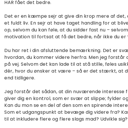
HAR fået det bedre.
Det er en kæmpe sejr at give din krop mere af det, d
et fuldt liv. En sejr at have taget handling for at bliv
op, selvom du kan føle, at du sidder fast nu – selvom
motivation til fortsat at få det bedre, når ikke du er 
Du har ret i din afsluttende bemærkning. Det er sv
hvordan, du kommer videre herfra. Men jeg forstår d
på vej. Selvom det kan lade til at stå stille, føles usi
dér, hvor du ønsker at være – så er det stærkt, at 
end tidligere.
Jeg forstår det sådan, at din nuværende interesse 
giver dig en kontrol, som er svær at slippe; fylder 
Kan du mon se en del af den som en spirende interes
Som et udgangspunkt at bevæge dig videre fra? Kan
til at inkludere flere og flere slags mad? Udvikle sig?