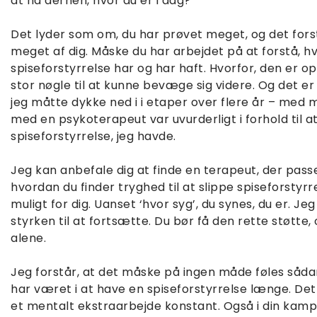
at nå derhen, hvor du er i dag?
Det lyder som om, du har prøvet meget, og det fors
meget af dig. Måske du har arbejdet på at forstå, hv
spiseforstyrrelse har og har haft. Hvorfor, den er op
stor nøgle til at kunne bevæge sig videre. Og det er 
jeg måtte dykke ned i i etaper over flere år – med mig
med en psykoterapeut var uvurderligt i forhold til at
spiseforstyrrelse, jeg havde.
Jeg kan anbefale dig at finde en terapeut, der passer 
hvordan du finder tryghed til at slippe spiseforstyr
muligt for dig. Uanset ‘hvor syg’, du synes, du er. Je
styrken til at fortsætte. Du bør få den rette støtte, 
alene.
Jeg forstår, at det måske på ingen måde føles sådan,
har været i at have en spiseforstyrrelse længe. De
et mentalt ekstraarbejde konstant. Også i din kamp 