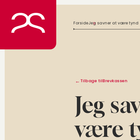
Spring
til
indhold
Forside
Jeg savner at være tynd 
Tilbage til
Brevkassen
Jeg sa
være t