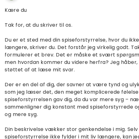
Kære du
Tak for, at du skriver til os.
Du er et sted med din spiseforstyrrelse, hvor du ikk
længere, skriver du. Det forstår jeg virkelig godt. T
formulerer et brev. Det er måske et svært spørgsmål
men hvordan kommer du videre herfra? Jeg håber, at 
støttet af at læse mit svar.
Der er en del af dig, der savner at være tynd og ulykk
som jeg læser det, den meget komplicerede følelse 
spiseforstyrrelsen gav dig, da du var mere syg – n
sammenligner dig konstant med spiseforstyrrede og 
og mere syg.
Din beskrivelse vækker stor genkendelse i mig. Selv i
spiseforstyrrelse ikke fylder i mit liv længere, kan j