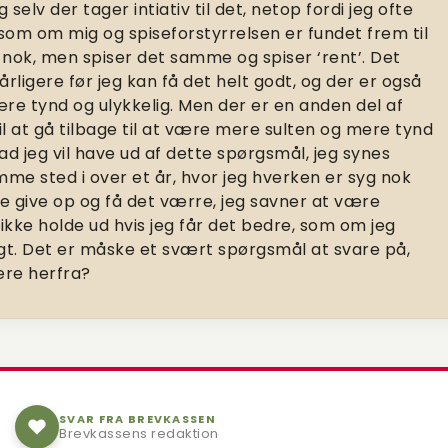
elv der tager intiativ til det, netop fordi jeg ofte
 som om mig og spiseforstyrrelsen er fundet frem til
 nok, men spiser det samme og spiser ‘rent’. Det
årligere før jeg kan få det helt godt, og der er også
ære tynd og ulykkelig. Men der er en anden del af
 til at gå tilbage til at være mere sulten og mere tynd
vad jeg vil have ud af dette spørgsmål, jeg synes
mme sted i over et år, hvor jeg hverken er syg nok
bare give op og få det værre, jeg savner at være
ikke holde ud hvis jeg får det bedre, som om jeg
ngt. Det er måske et svært spørgsmål at svare på,
re herfra?
SVAR FRA BREVKASSEN
Brevkassens redaktion