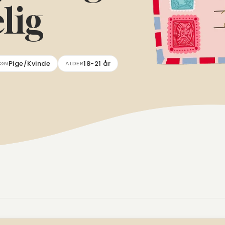
lig
Pige/Kvinde
18-21 år
ØN
ALDER