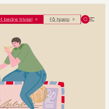
t bedre trivsel
Få hjælp