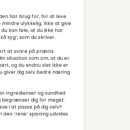
en har brug for, for at leve
e mindre ulykkelig. Ikke at give
 du kan føle, at du ikke har
‘så syg’, som du skriver.
ært at svare på præcis
in situation som om, at du er
kkert, og du endnu slet ikke er
du giver dig selv bedre næring
for ingredienser og sundhed
og begrænser dig for meget.
se i at passe på dig selv?
 den ‘rene’ spisning udvides