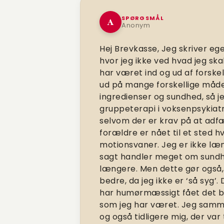
SPØRGSMÅL
A
Anonym
Hej Brevkasse,
Jeg skriver ege
hvor jeg ikke ved hvad jeg ska
har været ind og ud af forskel
ud på mange forskellige måder,
ingredienser og sundhed, så j
gruppeterapi i voksenpsykiat
selvom der er krav på at ad
forældre er nået til et sted h
motionsvaner. Jeg er ikke læn
sagt handler meget om sundh
længere. Men dette gør også, 
bedre, da jeg ikke er ‘så syg’
har humørmæssigt fået det bedr
som jeg har været. Jeg samm
og også tidligere mig, der var