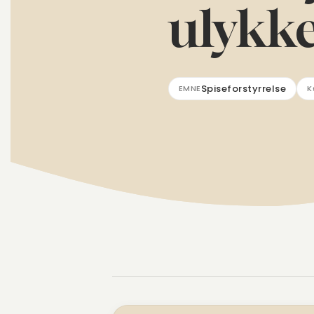
ulykke
Spiseforstyrrelse
EMNE
K