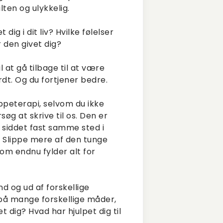
ten og ulykkelig.
ig i dit liv? Hvilke følelser
 den givet dig?
il at gå tilbage til at være
dt. Og du fortjener bedre.
ppeterapi, selvom du ikke
g at skrive til os. Den er
siddet fast samme sted i
e. Slippe mere af den tunge
om endnu fylder alt for
nd og ud af forskellige
 på mange forskellige måder,
 dig? Hvad har hjulpet dig til