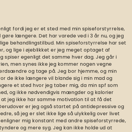
nligt fordi jeg er et sted med min spiseforstyrrelse,
l gøre længere. Det har varede ved i 3 år nu, og jeg
lige behandlingstilbud. Min spiseforstyrrelse har set
 og lige i øjeblikket er jeg meget optaget af
eg spiser egenligt det samme hver dag. Jeg går i
rien, men synes ikke jeg kommer nogen vegne
færdsændre og tage på. Jeg bor hjemme, og min
vor de ikke længere vil blande sig i min mad og
gere et sted hvor jeg taber mig, da min spf som
ed, og ikke nødvendigvis mængder og kalorier
at jeg ikke har samme motivation til at få det
. Derudover er jeg også startet på antidepressive og
e, så jeg er slet ikke lige så ulykkelig over livet
enligner mig konstant med andre spiseforstyrrede,
 tyndere og mere syg. Jeg kan ikke holde ud at