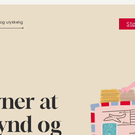
og ulykkelig
Stø
vner at
ynd og