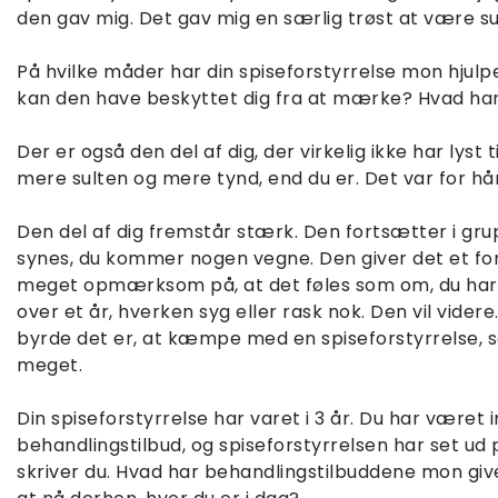
den gav mig. Det gav mig en særlig trøst at være sul
På hvilke måder har din spiseforstyrrelse mon hjulpet d
kan den have beskyttet dig fra at mærke? Hvad har
Der er også den del af dig, der virkelig ikke har lyst t
mere sulten og mere tynd, end du er. Det var for hår
Den del af dig fremstår stærk. Den fortsætter i gru
synes, du kommer nogen vegne. Den giver det et forsø
meget opmærksom på, at det føles som om, du har 
over et år, hverken syg eller rask nok. Den vil vider
byrde det er, at kæmpe med en spiseforstyrrelse, s
meget.
Din spiseforstyrrelse har varet i 3 år. Du har været i
behandlingstilbud, og spiseforstyrrelsen har set ud
skriver du. Hvad har behandlingstilbuddene mon givet