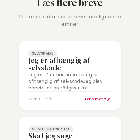
Læs flere breve
Fra andre, der har skrevet om lignende
emner
SELVSKADE
Jeg er afhængig af
selvskade
Jeg er 17 år har anoreksi og er
afhænglig af selvskadeJeg blev
henvist af en rådgiver fra
BørneTelefonen.Som sagt er jeg
Dreng · 17 år
Læs mere
afhænglig af selvskade til et punkt
hvor…
SPISEFORSTYRRELSE
Skal jeg søge