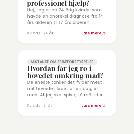
professionel hjælp?
Hej, Jeg er en 24 årig kvinde, som
havde en anoreksi diagnose fra 14
års alderen til 17 års alderen.
Diagnosen blev fjernet omkring 17-
Kvinde · 24 år
Læs mere
18 år. Da min…
MISTANKE OM SPISEFORSTYRRELSE
Hvordan får jeg ro i
hovedet omkring mad?
De eneste tanker det fylder mest i
mit hovede i løbet af en dag, er
mad. At jeg skal spise, så måltider
med så få kalorier som muligt i
Kvinde · 21 år
Læs mere
løbet…