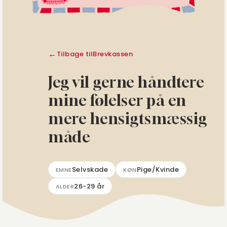
Tilbage til
Brevkassen
Jeg vil gerne håndtere
mine følelser på en
mere hensigtsmæssig
måde
Selvskade
Pige/Kvinde
EMNE
KØN
26-29 år
ALDER