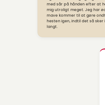
med sår på hånden efter at h
mig utroligt meget. Jeg har ø
mave kommer til at gøre ondt
hesten igen, indtil det så ske
langt.