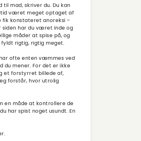
til mad, skriver du. Du kan
altid været meget optaget af
e fik konstateret anoreksi –
 For siden har du været inde og
llige måder at spise på, og
fyldt rigtig, rigtig meget.
. Du har ofte enten væmmes ved
ad du mener. For det er ikke
 et forstyrret billede af,
g forstår, hvor utrolig
som en måde at kontrollere de
 du har spist noget usundt. En
r.