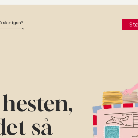
å sker igen?
Stø
hesten,
det så