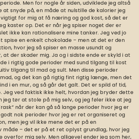
periode. Men for nogle år siden, udviklede jeg altså
at snyde på, en måde at nulstille de kalorier jeg
vigtigt for mig at få næring og god kost, så det er
t jeg kaster op. Det er når jeg spiser noget der er
let ikke kan rationalisere mine tanker. Jeg ved jo
f at spise en enkelt chokolade – men at det er den
ktion, hvor jeg så spiser en masse usundt og
 at der skader mig. Ja og i sidste ende er skyld i at
de i rigtig gode perioder med sund tilgang til kost
itiv tilgang til mad og sult. Men disse perioder
mad, og det kan gå rigtig fint rigtig længe, men det
nd i en mur, og så går det galt. Det er spild af tid,
 Jeg ved faktisk ikke helt, hvordan jeg bryder dette
jeg tør at stole på mig selv, og jeg føler ikke at jeg
 “rask” når der kan gå så lange perioder hvor jeg er
 godt nok perioder hvor jeg er ret organiseret og
on, men jeg vil ikke mene det er på en
 måde – det er på et ret oplyst grundlag, hvor jeg
e overfor mig selv. Men alligevel ender jeg som her,