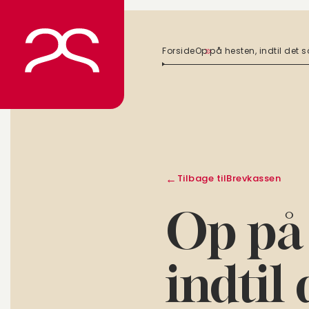
Spring
til
indhold
Forside
Op på hesten, indtil det s
Tilbage til
Brevkassen
Op på 
indtil 