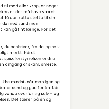
ld til mad eller krop, er noget
tænker, at det må have været
t få den rette støtte til din
vor du med sund men
et kan gå fint længe. For det
, du beskriver, fra da jeg selv
oligt mørkt. Hårdt.
t spiseforstyrrelsen endnu
u en omgang af skam, smerte,
 Ikke mindst, når man igen og
der er sund og god for én. Når
givende overfor sig selv – og
lsen. Det tærer på én og