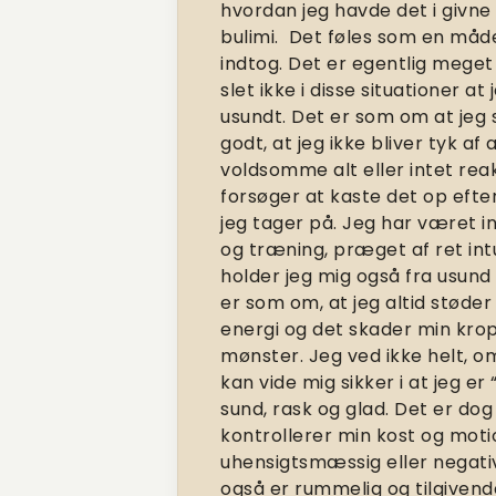
hvordan jeg havde det i givne 
bulimi. Det føles som en måde 
indtog. Det er egentlig meget 
slet ikke i disse situationer a
usundt. Det er som om at jeg s
godt, at jeg ikke bliver tyk a
voldsomme alt eller intet rea
forsøger at kaste det op efter,
jeg tager på. Jeg har været in
og træning, præget af ret intu
holder jeg mig også fra usund 
er som om, at jeg altid støder i
energi og det skader min krop.
mønster. Jeg ved ikke helt, om 
kan vide mig sikker i at jeg er
sund, rask og glad. Det er dog
kontrollerer min kost og moti
uhensigtsmæssig eller negativ
også er rummelig og tilgivend