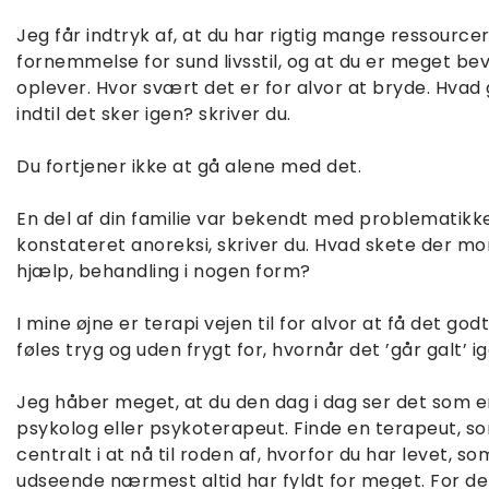
Jeg får indtryk af, at du har rigtig mange ressource
fornemmelse for sund livsstil, og at du er meget be
oplever. Hvor svært det er for alvor at bryde. Hva
indtil det sker igen? skriver du.
Du fortjener ikke at gå alene med det.
En del af din familie var bekendt med problematikk
konstateret anoreksi, skriver du. Hvad skete der mo
hjælp, behandling i nogen form?
I mine øjne er terapi vejen til for alvor at få det go
føles tryg og uden frygt for, hvornår det ’går galt’ ig
Jeg håber meget, at du den dag i dag ser det som 
psykolog eller psykoterapeut. Finde en terapeut, som
centralt i at nå til roden af, hvorfor du har levet, s
udseende nærmest altid har fyldt for meget. For det