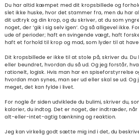
Du har altid kæmpet med dit kropsbillede og forhold 
slet ikke huske, hvor det stammer fra, men du har 
dit udtryk og din krop, og du skriver, at du som yngr
noget, der ’gik i sig selv igen’. Og så alligevel ikke.
ude af perioder; haft en svingende vægt, haft forske
haft et forhold til krop og mad, som lyder til at have 
Dit kropsbillede er ikke til at stole på, skriver du
eller beundret, hvordan du så ud. Og jeg forstår, hv
rationelt, logisk. Hvis man har en spiseforstyrrelse og
hvordan man synes, man ser ud eller skal se ud. Og je
meget, det kan fylde i livet.
For nogle år siden udviklede du bulimi, skriver du, 
kalorier, du indtog. Det er noget, der indtræder, når
alt-eller-intet-agtig tænkning og reaktion.
Jeg kan virkelig godt sætte mig ind i det, du beskrive