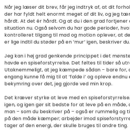
Når jeg læser dit brev, får jeg indtryk af, at dit forho
der har fyldt helt enormt meget af dit liv, og jeg 
hårdt. At det ér hårdt. Og at du i den grad fortjener a
situation nu. Også selvom du har gode perioder, h
kontrolleret tilgang til mad og motion oplever, at d
er lige indtil du støder på en ’mur’ igen, beskriver du.
Jeg kan i høj grad genkende princippet i det mønster
havde en spiseforstyrrelse. Det føltes til tider så utr
Utaknemmeligt, at jeg kæmpede sådan – bare for, a
engang kunne få mig til at ’falde i’ og opleve endn
bekymring over det, jeg gjorde ved min krop.
Det kræver styrke at leve med en spiseforstyrrelse.
igen, og igen gør sit bedste for at leve på en måde, 
man – som du beskriver på – også er rummelig og til
på den måde kæmper; arbejder imod spiseforstyrre
tager af den energi, der skulle bruges til andre ting.