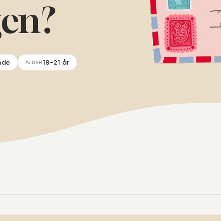
gen?
nde
18-21 år
ALDER