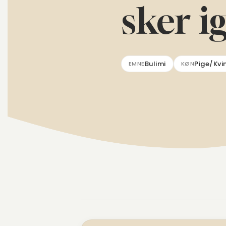
sker i
Bulimi
Pige/Kvi
EMNE
KØN