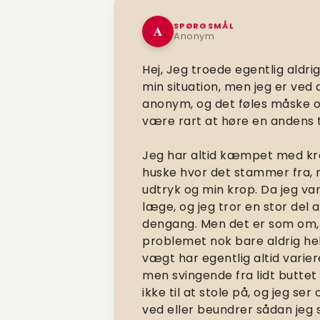
SPØRGSMÅL
A
Anonym
Hej,
Jeg troede egentlig aldrig
min situation, men jeg er ved 
anonym, og det føles måske og
være rart at høre en andens 
Jeg har altid kæmpet med krop
huske hvor det stammer fra, 
udtryk og min krop. Da jeg va
læge, og jeg tror en stor del
dengang. Men det er som om, at
problemet nok bare aldrig hel
vægt har egentlig altid varie
men svingende fra lidt buttet 
ikke til at stole på, og jeg s
ved eller beundrer sådan jeg