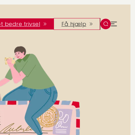
t bedre trivsel
Få hjælp