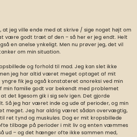
, at jeg ville ende med at skrive / sige noget højt om
at være godt træt af den – så her er jeg endt. Helt
så en anelse ynkeligt. Men nu prøver jeg, det vil
tanker om min situation.
sbillede og forhold til mad. Jeg kan slet ikke
men jeg har altid været meget optaget af mit
r yngre fik jeg også konstateret anoreksi ved min
 af min familie godt var bekendt med problemet
 det ligesom gik i sig selv igen. Det gjorde
t. Så jeg har været inde og ude af perioder, og min
ret meget. Jeg har aldrig været sådan overvægtig,
til ret tynd og muskuløs. Dog er mit kropsbillede
er ofte tilbage på perioder i mit liv og enten væmmes
 så ud – og det hænger ofte ikke sammen med,