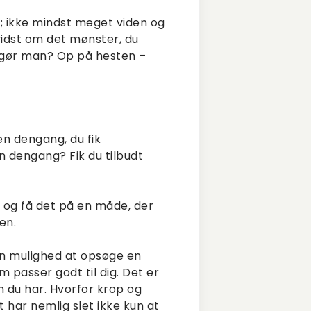
r; ikke mindst meget viden og
vidst om det mønster, du
d gør man? Op på hesten –
en dengang, du fik
n dengang? Fik du tilbudt
dt og få det på en måde, der
en.
en mulighed at opsøge en
 passer godt til dig. Det er
om du har. Hvorfor krop og
 har nemlig slet ikke kun at