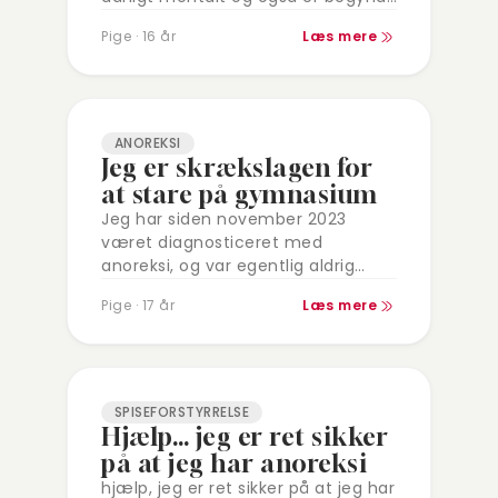
at få nogle angst anfald og at
Pige · 16 år
Læs mere
hun…
ANOREKSI
Jeg er skrækslagen for
at stare på gymnasium
Jeg har siden november 2023
været diagnosticeret med
anoreksi, og var egentlig aldrig
rigtig med på ideen om at få det
Pige · 17 år
Læs mere
bedre, men jeg var på efterskole,
og…
SPISEFORSTYRRELSE
Hjælp… jeg er ret sikker
på at jeg har anoreksi
hjælp, jeg er ret sikker på at jeg har