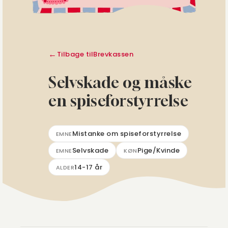
Tilbage til
Brevkassen
Selvskade og måske
en spiseforstyrrelse
Mistanke om spiseforstyrrelse
EMNE
Selvskade
Pige/Kvinde
EMNE
KØN
14-17 år
ALDER