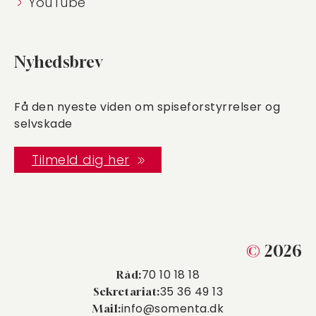
YouTube
Nyhedsbrev
Få den nyeste viden om spiseforstyrrelser og
selvskade
Tilmeld dig her
©
2026
70 10 18 18
Råd:
35 36 49 13
Sekretariat:
info@somenta.dk
Mail: