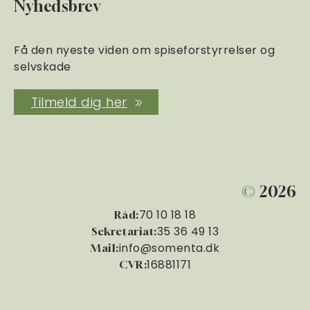
Nyhedsbrev
Få den nyeste viden om spiseforstyrrelser og
selvskade
Tilmeld dig her
©
2026
70 10 18 18
Råd:
35 36 49 13
Sekretariat:
info@somenta.dk
Mail:
16881171
CVR: