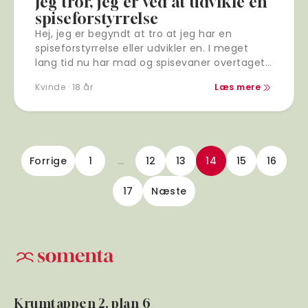
Jeg tror, jeg er ved at udvikle en
spiseforstyrrelse
Hej, jeg er begyndt at tro at jeg har en
spiseforstyrrelse eller udvikler en. I meget
lang tid nu har mad og spisevaner overtaget
mine tanker. Jeg føler…
Kvinde · 18 år
Læs mere
Forrige
1
…
12
13
14
15
16
17
Næste
Krumtappen 2, plan 6