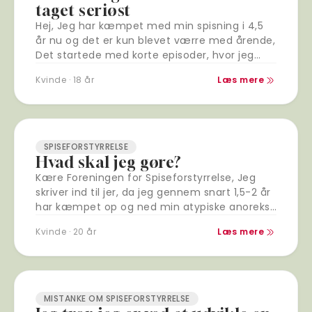
taget seriøst
Hej, Jeg har kæmpet med min spisning i 4,5
år nu og det er kun blevet værre med årende,
Det startede med korte episoder, hvor jeg
ville underspise…
Kvinde · 18 år
Læs mere
SPISEFORSTYRRELSE
Hvad skal jeg gøre?
Kære Foreningen for Spiseforstyrrelse, Jeg
skriver ind til jer, da jeg gennem snart 1,5-2 år
har kæmpet op og ned min atypiske anoreksi,
hvilket har været både en…
Kvinde · 20 år
Læs mere
MISTANKE OM SPISEFORSTYRRELSE