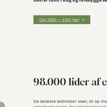
som er ramt i dag og forebygge se
Giv håb – støt her
98.000 lider af e
De seneste estimater viser, at op mo