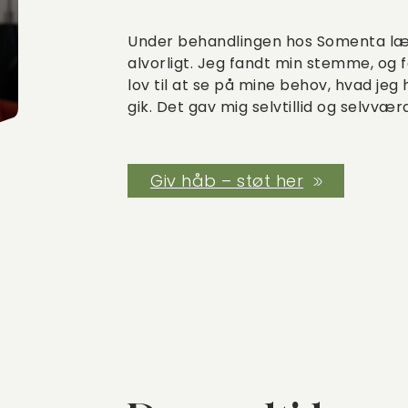
Under behandlingen hos Somenta lært
alvorligt. Jeg fandt min stemme, og fo
lov til at se på mine behov, hvad je
gik. Det gav mig selvtillid og selvvær
Giv håb – støt her