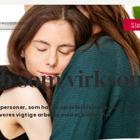
hedsdonation
Stø
åb som virks
personer, som har en spiseforstyrrelse eller skader 
vores vigtige arbejde med et bidrag her.