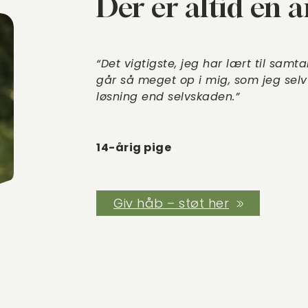
Der er altid en 
“Det vigtigste, jeg har lært til samta
går så meget op i mig, som jeg selv
løsning end selvskaden.”
14-årig pige
Giv håb – støt her