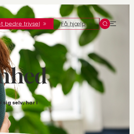
t bedre trivsel
Få hjælp
omhed
sig selv, har I