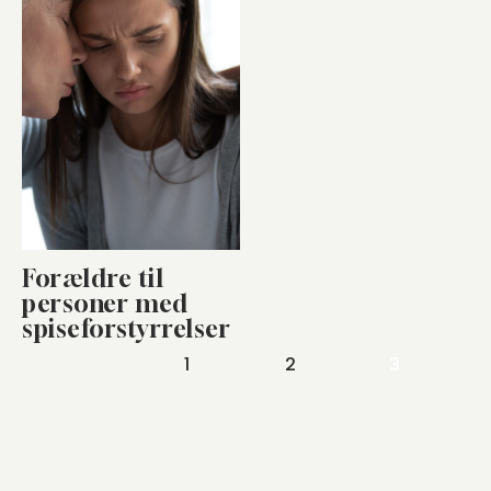
Forældre til
personer med
spiseforstyrrelser
Indlægsinddeling
1
2
3