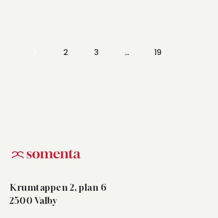
Indlægsinddeling
1
2
3
…
19
Krumtappen 2, plan 6
2500 Valby