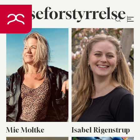
Spiseforstyrrelse
Spring
til
indhold
Mie Moltke
Isabel Rigenstrup