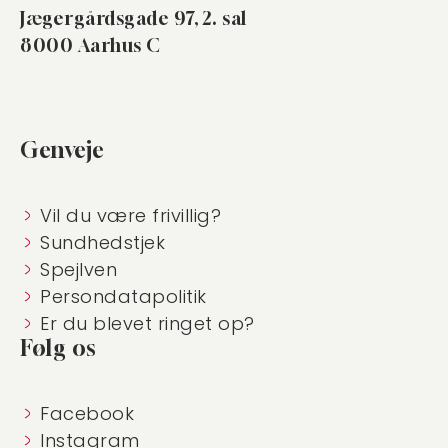
Jægergårdsgade 97, 2. sal
8000 Aarhus C
Genveje
Vil du være frivillig?
Sundhedstjek
Spejlven
Persondatapolitik
Er du blevet ringet op?
Følg os
Facebook
Instagram