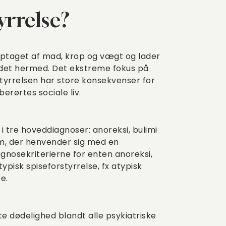
yrrelse?
optaget af mad, krop og vægt og lader
undet hermed. Det ekstreme fokus på
tyrrelsen har store konsekvenser for
erørtes sociale liv.
i tre hoveddiagnoser: anoreksi, bulimi
em, der henvender sig med en
agnosekriterierne for enten anoreksi,
ypisk spiseforstyrrelse, fx atypisk
se.
e dødelighed blandt alle psykiatriske