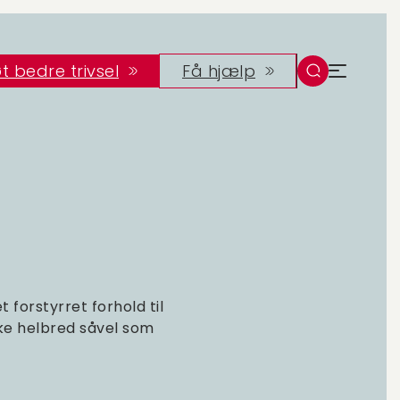
t bedre trivsel
Få hjælp
 forstyrret forhold til
ske helbred såvel som