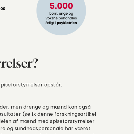
relser?
 spiseforstyrrelser opstår.
vinder, men drenge og mænd kan også
esultater (se fx
denne forskningsartikel
ndelen af mænd med spiseforstyrrelser
kere og sundhedspersonale har været