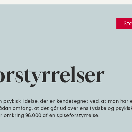
Stø
orstyrrelser
n psykisk lidelse, der er kendetegnet ved, at man har et
ådan omfang, at det går ud over ens fysiske og psyki
der omkring 98.000 af en spiseforstyrrelse.