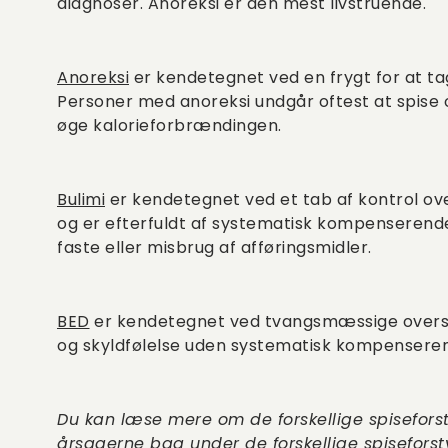
diagnoser. Anoreksi er den mest livstruende.
Anoreksi
er kendetegnet ved en frygt for at ta
Personer med anoreksi undgår oftest at spise o
øge kalorieforbrændingen.
Bulimi
er kendetegnet ved et tab af kontrol over
og er efterfuldt af systematisk kompenserende 
faste eller misbrug af afføringsmidler.
BED
er kendetegnet ved tvangsmæssige overspi
og skyldfølelse uden systematisk kompensere
Du kan læse mere om de forskellige spisefors
årsagerne bag under de forskellige spiseforsty