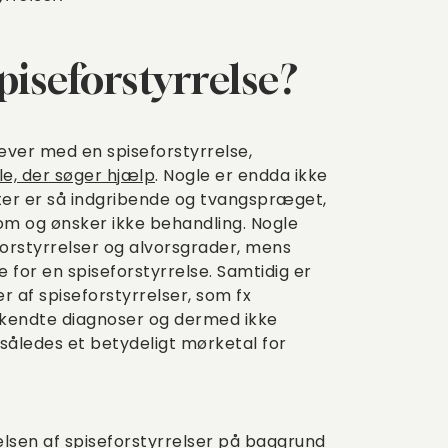
iseforstyrrelse?
ever med en spiseforstyrrelse,
lle, der søger hjælp
. Nogle er endda ikke
ter er så indgribende og tvangspræget,
om og ønsker ikke behandling. Nogle
forstyrrelser og alvorsgrader, mens
 for en spiseforstyrrelse. Samtidig er
af spiseforstyrrelser, som fx
rkendte diagnoser og dermed ikke
således et betydeligt mørketal for
elsen af spiseforstyrrelser på baggrund