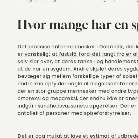
Hvor mange har en sp
Det præcise antal mennesker i Danmark, der l
er
vanskeligt at fastslå, fordi det langt fra er a
selv klar over, at deres tanke- og handlemøns
at de har en sygdom. Andre skjuler deres sygd
bevæger sig mellem forskellige typer af spise
andre kun opfylder nogle af diagnosekriterierne
der en stor gruppe mennesker med andre typer 
ortoreksi og megareksi, der endnu ikke er ane
indgår i sundhedsvæsenets opgørelser. Der er 
antallet af personer med spiseforstyrrelser.
Det er dog muligt at lave et estimat af udbred