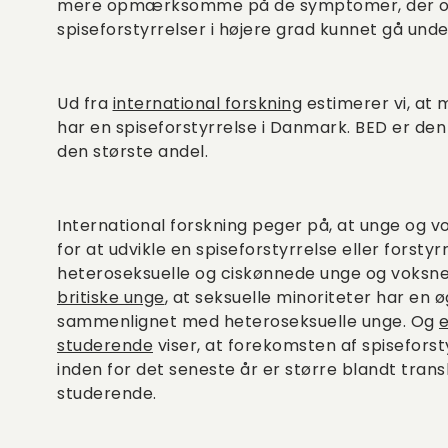
mere opmærksomme på de symptomer, der of
spiseforstyrrelser i højere grad kunnet gå und
Ud fra
international forskning
estimerer vi, at
har en spiseforstyrrelse i Danmark. BED er de
den største andel.
International forskning peger på, at unge og v
for at udvikle en spiseforstyrrelse eller fors
heteroseksuelle og ciskønnede unge og voksne.
britiske unge
, at seksuelle minoriteter har en 
sammenlignet med heteroseksuelle unge. Og
studerende
viser, at forekomsten af spisefors
inden for det seneste år er større blandt trans
studerende.