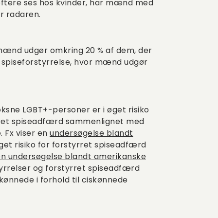
tere ses hos kvinder, har mænd med
er radaren.
 mænd udgør omkring 20 % af dem, der
n spiseforstyrrelse, hvor mænd udgør
oksne LGBT+-personer er i øget risiko
tyrret spiseadfærd sammenlignet med
 Fx viser en
undersøgelse blandt
øget risiko for forstyrret spiseadfærd
en undersøgelse blandt amerikanske
tyrrelser og forstyrret spiseadfærd
kønnede i forhold til ciskønnede