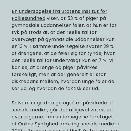
En undersøgelse fra Statens Institut for
Folkesundhed
viser, at 53 % af piger på
gymnasiale uddannelser føler, at hun er for
tyk på trods af, at det reelle tal for
overvægt på gymnasiale uddannelser kun
er 13 %. I samme undersøgelse svarer 29 %
af drengene, at de føler sig for tynde, hvor
det reelle tal for undervægt kun er 7 %. Vi
kan se, at drenge og piger påvirkes
forskelligt, men at der generelt er stor
diskrepans mellem, hvordan unge føler de
ser ud, og hvordan de faktisk ser ud.
Selvom unge drenge også er påvirkede af
sociale medier, går det alligevel værst ud
over pigerne.
I en undersøgelse foretaget
af Online Synlighed omkring sociale medier i
2019
, tilbringer piger på 15-19 år to timer om