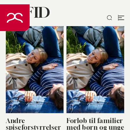
ARFID
Spring
til
indhold
Andre
Forløb til familier
spiseforstyrrelser
med børn og unge