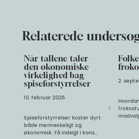
Relaterede undersøg
Når tallene taler –
Folke
den økonomiske
froko
virkelighed bag
2. sept
spiseforstyrrelser
10. februar 2026
Hvordan
frokostv
madvalg,
Spiseforstyrrelser koster dyrt
både menneskeligt og
økonomisk. Få indsigt i kons…