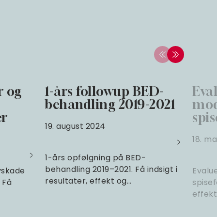
r og
1-års followup BED-
Eval
behandling 2019-2021
mo
er
spis
19. august 2024
18. ma
1-års opfølgning på BED-
behandling 2019–2021. Få indsigt i
lvskade
Evalu
resultater, effekt og…
 Få
spisef
effekt