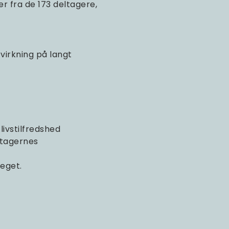
r fra de 173 deltagere,
 virkning på langt
ivstilfredshed
ltagernes
meget.