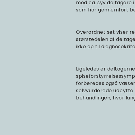
med ca. syv deltagere i
som har gennemført be
Overordnet set viser re
størstedelen af deltag
ikke op til diagnosekrit
Ligeledes er deltagern
spiseforstyrrelsessympt
forberedes også væsent
selvvurderede udbytte 
behandlingen, hvor lang