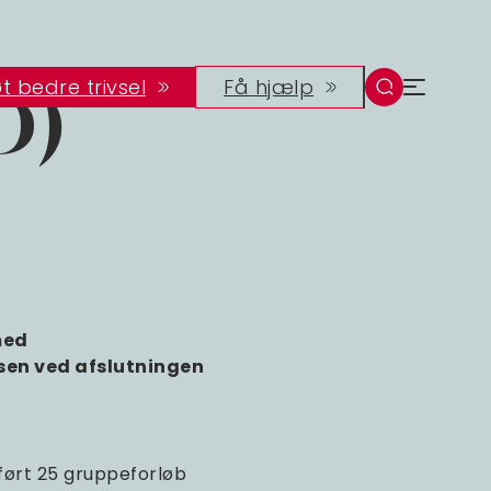
t bedre trivsel
Få hjælp
D)
med
osen ved afslutningen
ført 25 gruppeforløb