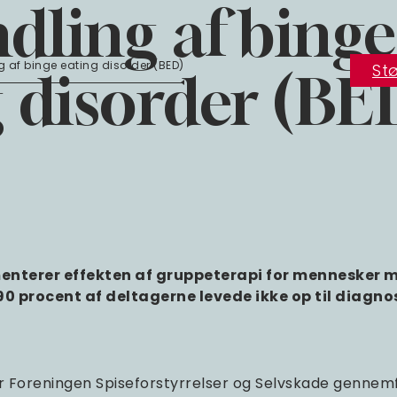
dling af binge
 af binge eating disorder (BED)
Stø
g disorder (BE
nterer effekten af gruppeterapi for mennesker 
0 procent af deltagerne levede ikke op til diagn
ar Foreningen Spiseforstyrrelser og Selvskade gennem