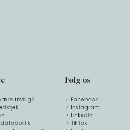
je
Følg os
være frivillig?
Facebook
edstjek
Instagram
en
LinkedIn
datapolitik
TikTok