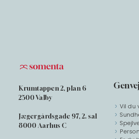
Genve
Krumtappen 2, plan 6
2500 Valby
Vil du 
Sundh
Jægergårdsgade 97, 2. sal
Spejlv
8000 Aarhus C
Person