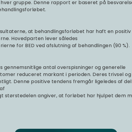
 hver gruppe. Denne rapport er baseret på besvarelse
handlingsforløbet.
sultaterne, at behandlingsforløbet har haft en positiv
erne. Hovedparten lever således
erierne for BED ved afslutning af behandlingen (90 %).
es gennemsnitlige antal overspisninger og generelle
omer reduceret markant i perioden. Deres trivsel og l
ligt. Denne positive tendens fremgår ligeledes af de
af
t størstedelen angiver, at forløbet har hjulpet dem 