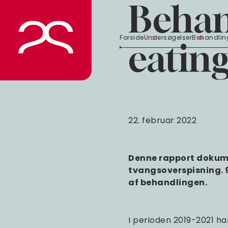
Behan
Spring
til
indhold
Forside
Undersøgelser
Behandling
eatin
22. februar 2022
Denne rapport dokume
tvangsoverspisning. 9
af behandlingen.
I perioden 2019-2021 h