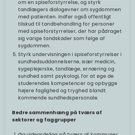
om en spiseforstyrrelse, og styrk
tandlægers dialogevner om sygdommen
med patienten. Indfør også offentligt
tilskud til tandbehandling for personer
med spiseforstyrrelser, der har pådraget
sig varige tandskader som følge af
sygdommen.
Styrk undervisningen i spiseforstyrrelser i
sundhedsuddannelserne, især medicin,
sygeplejerske, tandlæge, ernæring og
sundhed samt psykologi, for at øge de
studerendes kompetencer og opbygge
højere faglighed og tryghed blandt
kommende sundhedspersonale.
Bedre sammenhæng på tværs af
sektorer og faggrupper
Øg vidensdeling på tværs af kommuner