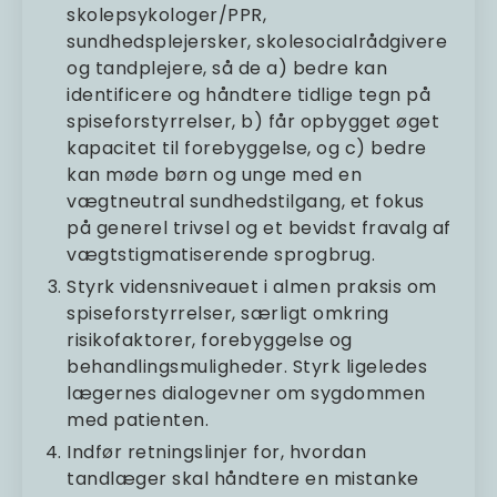
skolepsykologer/PPR,
sundhedsplejersker, skolesocialrådgivere
og tandplejere, så de a) bedre kan
identificere og håndtere tidlige tegn på
spiseforstyrrelser, b) får opbygget øget
kapacitet til forebyggelse, og c) bedre
kan møde børn og unge med en
vægtneutral sundhedstilgang, et fokus
på generel trivsel og et bevidst fravalg af
vægtstigmatiserende sprogbrug.
Styrk vidensniveauet i almen praksis om
spiseforstyrrelser, særligt omkring
risikofaktorer, forebyggelse og
behandlingsmuligheder. Styrk ligeledes
lægernes dialogevner om sygdommen
med patienten.
Indfør retningslinjer for, hvordan
tandlæger skal håndtere en mistanke