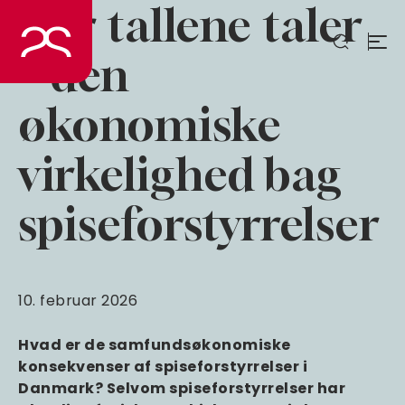
Når tallene taler
Spring
til
indhold
– den
økonomiske
virkelighed bag
spiseforstyrrelser
10. februar 2026
Hvad er de samfundsøkonomiske
konsekvenser af spiseforstyrrelser i
Danmark? Selvom spiseforstyrrelser har