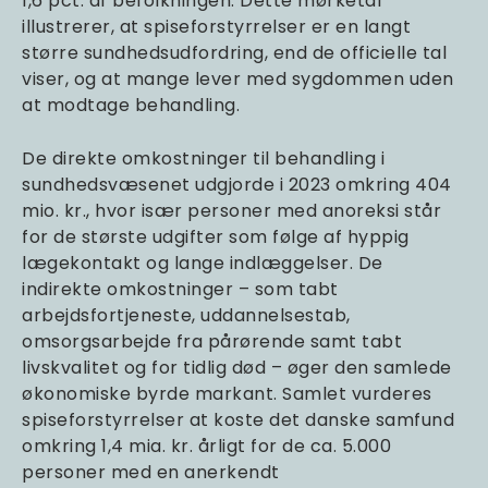
1,6 pct. af befolkningen. Dette mørketal
illustrerer, at spiseforstyrrelser er en langt
større sundhedsudfordring, end de officielle tal
viser, og at mange lever med sygdommen uden
at modtage behandling.
De direkte omkostninger til behandling i
sundhedsvæsenet udgjorde i 2023 omkring 404
mio. kr., hvor især personer med anoreksi står
for de største udgifter som følge af hyppig
lægekontakt og lange indlæggelser. De
indirekte omkostninger – som tabt
arbejdsfortjeneste, uddannelsestab,
omsorgsarbejde fra pårørende samt tabt
livskvalitet og for tidlig død – øger den samlede
økonomiske byrde markant. Samlet vurderes
spiseforstyrrelser at koste det danske samfund
omkring 1,4 mia. kr. årligt for de ca. 5.000
personer med en anerkendt