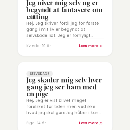
Jeg niver mig selv og er
begyndt at fantasere om
cutting
Hej, Jeg skriver fordi jeg for første
gang i mit liv er begyndt at
selvskade lidt. Jeg er fornyligt
blevet diagnosticeret med svær
Kvinde · 19 år
Læs mere
depression og venter på at…
SELVSKADE
Jeg skader mig selv hver
gang jeg ser ham med
en pige
Hej, Jeg er vist blivet meget
forelsket for tiden men ved ikke
hvad jeg skal gøreJeg håber i kan
hjælpe mig jeg skader mig selv
Pige · 14 år
Læs mere
hver gang jeg…