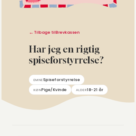
Tilbage til
Brevkassen
Har jeg en rigtig
spiseforstyrrelse?
Spiseforstyrrelse
EMNE
Pige/Kvinde
18-21 år
KØN
ALDER