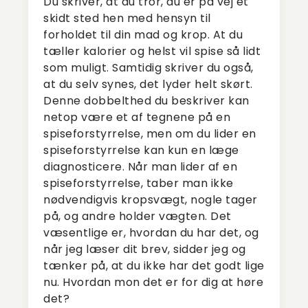
Du skriver, at du tror, du er på vej et
skidt sted hen med hensyn til
forholdet til din mad og krop. At du
tæller kalorier og helst vil spise så lidt
som muligt. Samtidig skriver du også,
at du selv synes, det lyder helt skørt.
Denne dobbelthed du beskriver kan
netop være et af tegnene på en
spiseforstyrrelse, men om du lider en
spiseforstyrrelse kan kun en læge
diagnosticere. Når man lider af en
spiseforstyrrelse, taber man ikke
nødvendigvis kropsvægt, nogle tager
på, og andre holder vægten. Det
væsentlige er, hvordan du har det, og
når jeg læser dit brev, sidder jeg og
tænker på, at du ikke har det godt lige
nu. Hvordan mon det er for dig at høre
det?