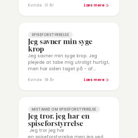
bulimi/anoreksi i næsten 20 år. Det
Kvinde · 31 år
Læs mere
var svært at blive taget alvorligt…
SPISEFORSTYRRELSE
Jeg savner min syge
krop
Jeg savner min syge krop. Jeg
plejede at tabe mig utroligt hurtigt,
men har siden taget på - af
ukendte grunde og har svære ved
Kvinde · 18 år
Læs mere
at tabe mig.…
MISTANKE OM SPISEFORSTYRRELSE
Jeg tror, jeg har en
spiseforstyrrelse
Jeg tror jeg har
en spiseforstyrrelse men jeg ved