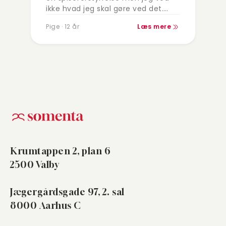
ikke hvad jeg skal gøre ved det.
Hvordan kan jeg få det bedre fordi
Pige · 12 år
Læs mere
jeg tænker ikke på andet mere
Krumtappen 2, plan 6
2500 Valby
Jægergårdsgade 97, 2. sal
8000 Aarhus C