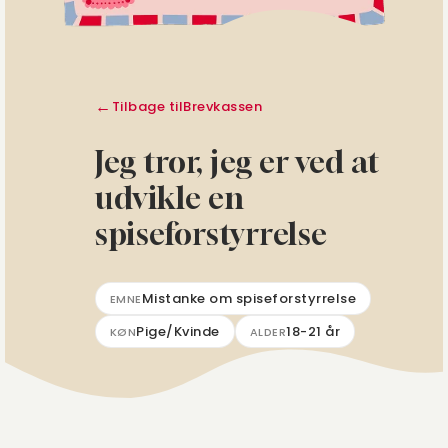
Tilbage til
Brevkassen
Jeg tror, jeg er ved at
udvikle en
spiseforstyrrelse
Mistanke om spiseforstyrrelse
EMNE
Pige/Kvinde
18-21 år
KØN
ALDER