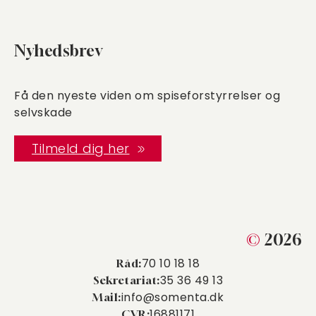
Nyhedsbrev
Få den nyeste viden om spiseforstyrrelser og
selvskade
Tilmeld dig her
©
2026
70 10 18 18
Råd:
35 36 49 13
Sekretariat:
info@somenta.dk
Mail:
16881171
CVR: