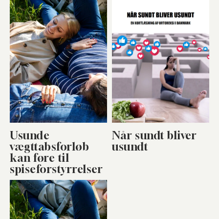
Usunde
Når sundt bliver
vægttabsforløb
usundt
kan føre til
spiseforstyrrelser