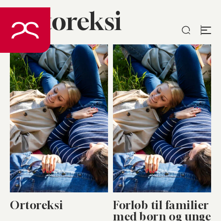
Ortoreksi
Spring
til
indhold
Ortoreksi
Forløb til familier
med børn og unge