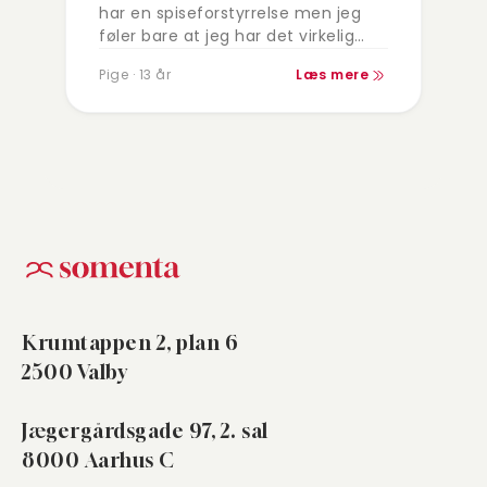
har en spiseforstyrrelse men jeg
føler bare at jeg har det virkelig
mærkeligt med mad nogen gange
Pige · 13 år
Læs mere
for jeg slet ikke spist og…
Krumtappen 2, plan 6
2500 Valby
Jægergårdsgade 97, 2. sal
8000 Aarhus C