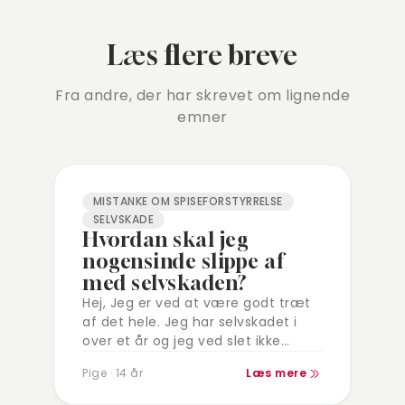
Læs flere breve
Fra andre, der har skrevet om lignende
emner
MISTANKE OM SPISEFORSTYRRELSE
SELVSKADE
Hvordan skal jeg
nogensinde slippe af
med selvskaden?
Hej, Jeg er ved at være godt træt
af det hele. Jeg har selvskadet i
over et år og jeg ved slet ikke
hvordan jeg nogensinde slipper af
Pige · 14 år
Læs mere
med…