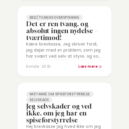
BED/TVANGSOVERSPISNING
Det er ren tvang, og
absolut ingen nydelse –
tværtimod!
Kære brevkasse, Jeg skriver fordi,
jeg døjer med et problem, som jeg
har svært ved selv at styre, og som
jeg endnu ikke er lykkedes med at
Kvinde · 23 år
Læs mere
få…
MISTANKE OM SPISEFORSTYRRELSE
SELVSKADE
Jeg selvskader og ved
ikke, om jeg har en
spiseforstyrrelse
Hej brevkasse jeg hved ikke om jeg