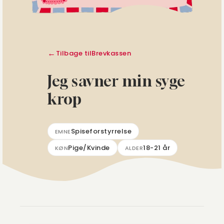
Tilbage til
Brevkassen
Jeg savner min syge
krop
Spiseforstyrrelse
EMNE
Pige/Kvinde
18-21 år
KØN
ALDER