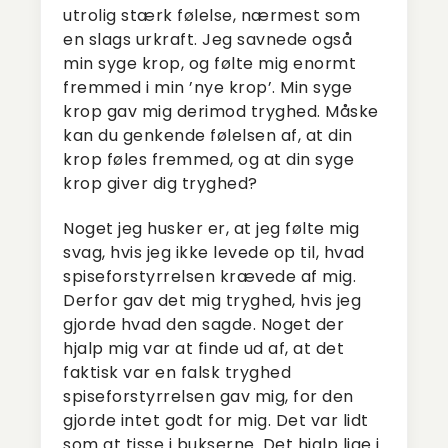
utrolig stærk følelse, nærmest som
en slags urkraft. Jeg savnede også
min syge krop, og følte mig enormt
fremmed i min ’nye krop’. Min syge
krop gav mig derimod tryghed. Måske
kan du genkende følelsen af, at din
krop føles fremmed, og at din syge
krop giver dig tryghed?
Noget jeg husker er, at jeg følte mig
svag, hvis jeg ikke levede op til, hvad
spiseforstyrrelsen krævede af mig.
Derfor gav det mig tryghed, hvis jeg
gjorde hvad den sagde. Noget der
hjalp mig var at finde ud af, at det
faktisk var en falsk tryghed
spiseforstyrrelsen gav mig, for den
gjorde intet godt for mig. Det var lidt
som at tisse i bukserne. Det hjalp lige i