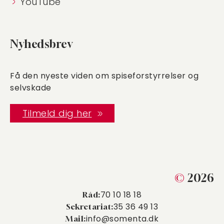
YouTube
Nyhedsbrev
Få den nyeste viden om spiseforstyrrelser og
selvskade
Tilmeld dig her
©
2026
70 10 18 18
Råd:
35 36 49 13
Sekretariat:
info@somenta.dk
Mail: