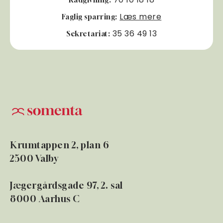
Læs mere
Faglig sparring:
35 36 49 13
Sekretariat:
Krumtappen 2, plan 6
2500 Valby
Jægergårdsgade 97, 2. sal
8000 Aarhus C