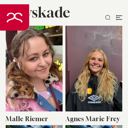
Selvskade
Spring
til
indhold
Malle Riemer
Agnes Marie Frey