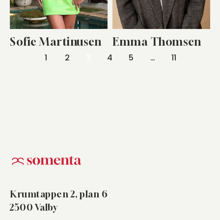
Sofie Martinusen
Emma Thomsen
Indlægsinddeling
1
2
3
4
5
…
11
Krumtappen 2, plan 6
2500 Valby