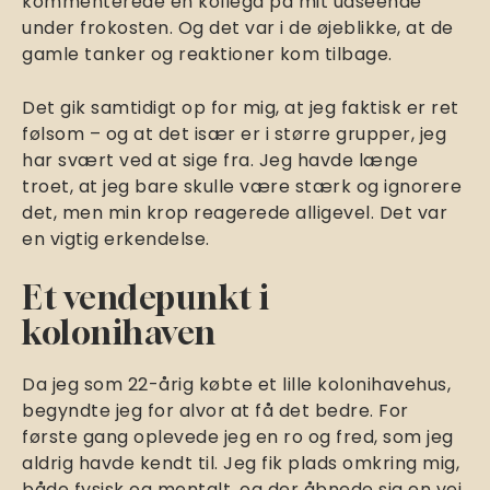
kommenterede en kollega på mit udseende
under frokosten. Og det var i de øjeblikke, at de
gamle tanker og reaktioner kom tilbage.
Det gik samtidigt op for mig, at jeg faktisk er ret
følsom – og at det især er i større grupper, jeg
har svært ved at sige fra. Jeg havde længe
troet, at jeg bare skulle være stærk og ignorere
det, men min krop reagerede alligevel. Det var
en vigtig erkendelse.
Et vendepunkt i
kolonihaven
Da jeg som 22-årig købte et lille kolonihavehus,
begyndte jeg for alvor at få det bedre. For
første gang oplevede jeg en ro og fred, som jeg
aldrig havde kendt til. Jeg fik plads omkring mig,
både fysisk og mentalt, og der åbnede sig en vej