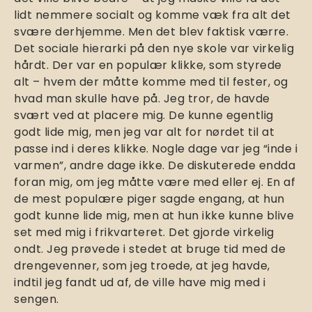
lidt nemmere socialt og komme væk fra alt det
svære derhjemme. Men det blev faktisk værre.
Det sociale hierarki på den nye skole var virkelig
hårdt. Der var en populær klikke, som styrede
alt – hvem der måtte komme med til fester, og
hvad man skulle have på. Jeg tror, de havde
svært ved at placere mig. De kunne egentlig
godt lide mig, men jeg var alt for nørdet til at
passe ind i deres klikke. Nogle dage var jeg “inde i
varmen”, andre dage ikke. De diskuterede endda
foran mig, om jeg måtte være med eller ej. En af
de mest populære piger sagde engang, at hun
godt kunne lide mig, men at hun ikke kunne blive
set med mig i frikvarteret. Det gjorde virkelig
ondt. Jeg prøvede i stedet at bruge tid med de
drengevenner, som jeg troede, at jeg havde,
indtil jeg fandt ud af, de ville have mig med i
sengen.