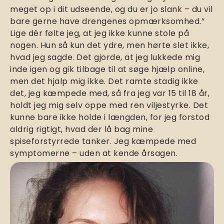
meget op i dit udseende, og du er jo slank – du vil
bare gerne have drengenes opmærksomhed.”
Lige dér følte jeg, at jeg ikke kunne stole på
nogen. Hun så kun det ydre, men hørte slet ikke,
hvad jeg sagde. Det gjorde, at jeg lukkede mig
inde igen og gik tilbage til at søge hjælp online,
men det hjalp mig ikke. Det ramte stadig ikke
det, jeg kæmpede med, så fra jeg var 15 til 18 år,
holdt jeg mig selv oppe med ren viljestyrke. Det
kunne bare ikke holde i længden, for jeg forstod
aldrig rigtigt, hvad der lå bag mine
spiseforstyrrede tanker. Jeg kæmpede med
symptomerne – uden at kende årsagen.