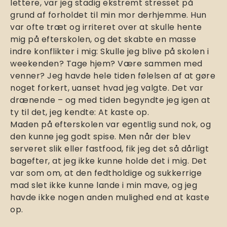
lettere, var jeg stadig ekstremt stresset på
grund af forholdet til min mor derhjemme. Hun
var ofte træt og irriteret over at skulle hente
mig på efterskolen, og det skabte en masse
indre konflikter i mig: Skulle jeg blive på skolen i
weekenden? Tage hjem? Være sammen med
venner? Jeg havde hele tiden følelsen af at gøre
noget forkert, uanset hvad jeg valgte. Det var
drænende – og med tiden begyndte jeg igen at
ty til det, jeg kendte: At kaste op.
Maden på efterskolen var egentlig sund nok, og
den kunne jeg godt spise. Men når der blev
serveret slik eller fastfood, fik jeg det så dårligt
bagefter, at jeg ikke kunne holde det i mig. Det
var som om, at den fedtholdige og sukkerrige
mad slet ikke kunne lande i min mave, og jeg
havde ikke nogen anden mulighed end at kaste
op.