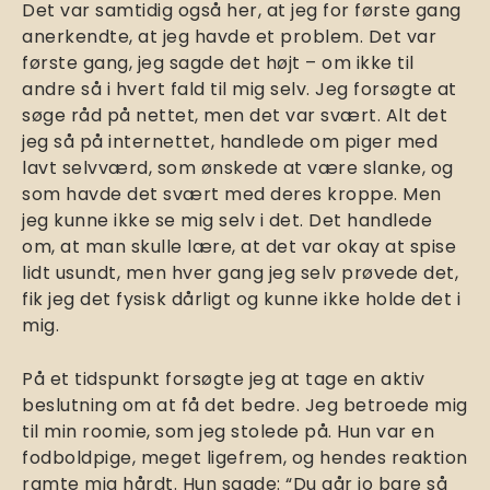
Det var samtidig også her, at jeg for første gang
anerkendte, at jeg havde et problem. Det var
første gang, jeg sagde det højt – om ikke til
andre så i hvert fald til mig selv. Jeg forsøgte at
søge råd på nettet, men det var svært. Alt det
jeg så på internettet, handlede om piger med
lavt selvværd, som ønskede at være slanke, og
som havde det svært med deres kroppe. Men
jeg kunne ikke se mig selv i det. Det handlede
om, at man skulle lære, at det var okay at spise
lidt usundt, men hver gang jeg selv prøvede det,
fik jeg det fysisk dårligt og kunne ikke holde det i
mig.
På et tidspunkt forsøgte jeg at tage en aktiv
beslutning om at få det bedre. Jeg betroede mig
til min roomie, som jeg stolede på. Hun var en
fodboldpige, meget ligefrem, og hendes reaktion
ramte mig hårdt. Hun sagde: “Du går jo bare så