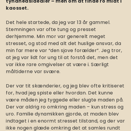
tyndhedsidealer – men om at finde ro midt i
kaosset.
Det hele startede, da jeg var 13 år gammel.
Stemningen var ofte tung og presset
derhjemme. Min mor var generelt meget
stresset, og stod med alt det huslige ansvar, da
min far mere var “den sjove forælder”. Jeg tror,
at jeg var lidt for ung til at forstå det, men det
var ikke rare omgivelser at være i. Særligt
måltiderne var svære.
Der var tit skænderier, og jeg blev ofte kritiseret
for, hvad jeg spiste eller hvordan. Det kunne
være måden jeg tyggede eller slugte maden på.
Der var aldrig ro omkring maden – kun stress og
uro. Familie dynamikken gjorde, at maden blev
indtaget i en enormt stresset tilstand, og der var
ikke nogen glæde omkring det at samles rundt